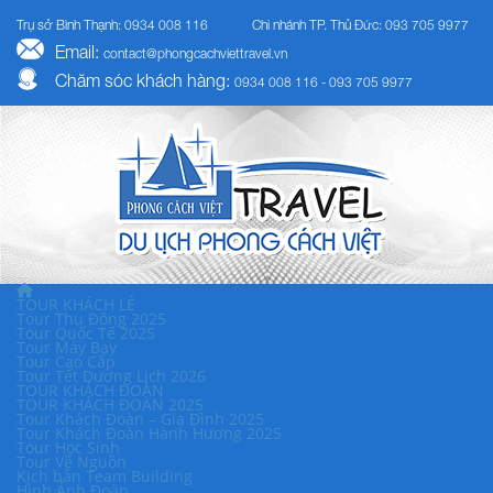
Trụ sở Bình Thạnh: 0934 008 116
Chi nhánh TP. Thủ Đức: 093 705 9977
Email:
contact@phongcachviettravel.vn
Chăm sóc khách hàng:
0934 008 116 - 093 705 9977
TOUR KHÁCH LẺ
Tour Thu Đông 2025
Tour Quốc Tế 2025
Tour Máy Bay
Tour Cao Cấp
Tour Tết Dương Lịch 2026
TOUR KHÁCH ĐOÀN
TOUR KHÁCH ĐOÀN 2025
Tour Khách Đoàn – Gia Đình 2025
Tour Khách Đoàn Hành Hương 2025
Tour Học Sinh
Tour Về Nguồn
Kịch bản Team Building
Hình Ảnh Đoàn