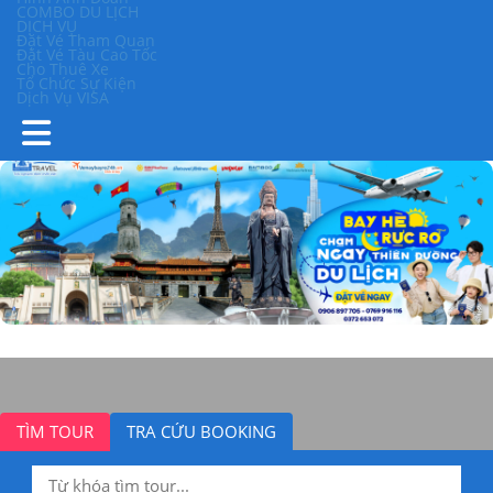
COMBO DU LỊCH
DỊCH VỤ
Đặt Vé Tham Quan
Đặt Vé Tàu Cao Tốc
Cho Thuê Xe
Tổ Chức Sự Kiện
Dịch Vụ VISA
TÌM TOUR
TRA CỨU BOOKING