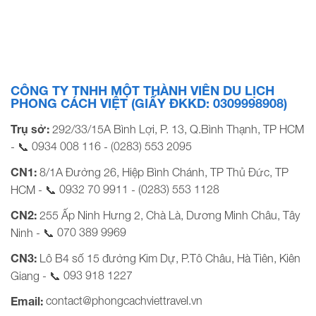
CÔNG TY TNHH MỘT THÀNH VIÊN DU LỊCH
PHONG CÁCH VIỆT (GIẤY ĐKKD: 0309998908)
Trụ sở:
292/33/15A Bình Lợi, P. 13, Q.Bình Thạnh, TP HCM
0934 008 116
(0283) 553 2095
- 📞
-
CN1:
8/1A Đường 26, Hiệp Bình Chánh, TP Thủ Đức, TP
0932 70 9911
(0283) 553 1128
HCM - 📞
-
CN2:
255 Ấp Ninh Hưng 2, Chà Là, Dương Minh Châu, Tây
070 389 9969
Ninh - 📞
CN3:
Lô B4 số 15 đường Kim Dự, P.Tô Châu, Hà Tiên, Kiên
093 918 1227
Giang - 📞
contact@phongcachviettravel.vn
Email: