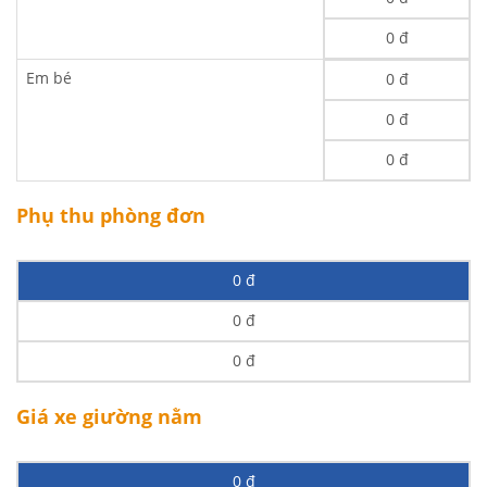
0 đ
Em bé
0 đ
0 đ
0 đ
Phụ thu phòng đơn
0 đ
0 đ
0 đ
Giá xe giường nằm
0 đ