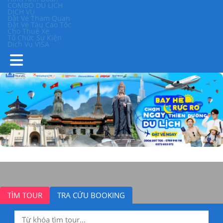
COMBO DU LỊCH
DỊCH VỤ
Đặt Vé Tham Quan
Đặt Vé Tàu Cao Tốc
Cho Thuê Xe
Tổ Chức Sự Kiện
Dịch Vụ VISA
TÌM TOUR
TRA CỨU BOOKING