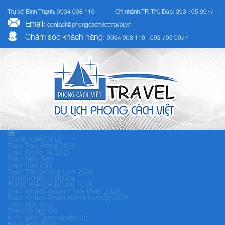
Trụ sở Bình Thạnh: 0934 008 116
Chi nhánh TP. Thủ Đức: 093 705 9977
Email:
contact@phongcachviettravel.vn
Chăm sóc khách hàng:
0934 008 116 - 093 705 9977
TOUR KHÁCH LẺ
Tour Thu Đông 2025
Tour Quốc Tế 2025
Tour Máy Bay
Tour Cao Cấp
Tour Tết Dương Lịch 2026
TOUR KHÁCH ĐOÀN
TOUR KHÁCH ĐOÀN 2025
Tour Khách Đoàn – Gia Đình 2025
Tour Khách Đoàn Hành Hương 2025
Tour Học Sinh
Tour Về Nguồn
Kịch bản Team Building
Hình Ảnh Đoàn