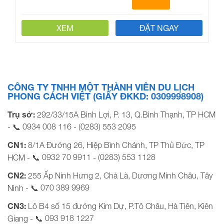
XEM
ĐẶT NGAY
CÔNG TY TNHH MỘT THÀNH VIÊN DU LỊCH
PHONG CÁCH VIỆT (GIẤY ĐKKD: 0309998908)
Trụ sở:
292/33/15A Bình Lợi, P. 13, Q.Bình Thạnh, TP HCM
0934 008 116
(0283) 553 2095
- 📞
-
CN1:
8/1A Đường 26, Hiệp Bình Chánh, TP Thủ Đức, TP
0932 70 9911
(0283) 553 1128
HCM - 📞
-
CN2:
255 Ấp Ninh Hưng 2, Chà Là, Dương Minh Châu, Tây
070 389 9969
Ninh - 📞
CN3:
Lô B4 số 15 đường Kim Dự, P.Tô Châu, Hà Tiên, Kiên
093 918 1227
Giang - 📞