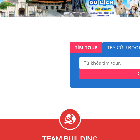
TÌM TOUR
TRA CỨU BOO
Tìm
kiếm:
TEAM BUILDING