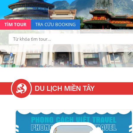
TÌM TOUR
TRA CỨU BOOKING
Tìm
kiếm:
DU LỊCH MIỀN TÂY