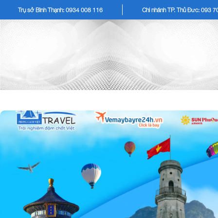
Trụ sở Bình Thạnh: 0934 008 116
Chi nhánh TP. Thủ Đức: 093 
TOUR KHÁCH LẺ
TOU