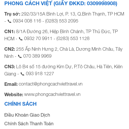
PHONG CÁCH VIỆT (GIẤY ĐKKD: 0309998908)
Trụ sở:
292/33/15A Bình Lợi, P. 13, Q.Bình Thạnh, TP HCM
0934 008 116
(0283) 553 2095
- 📞
-
CN1:
8/1A Đường 26, Hiệp Bình Chánh, TP Thủ Đức, TP
0932 70 9911
(0283) 553 1128
HCM - 📞
-
CN2:
255 Ấp Ninh Hưng 2, Chà Là, Dương Minh Châu, Tây
070 389 9969
Ninh - 📞
CN3:
Lô B4 số 15 đường Kim Dự, P.Tô Châu, Hà Tiên, Kiên
093 918 1227
Giang - 📞
contact@phongcachviettravel.vn
Email:
www.phongcachviettravel.vn
Website:
CHÍNH SÁCH
Điều Khoản Giao Dịch
Chính Sách Thanh Toán