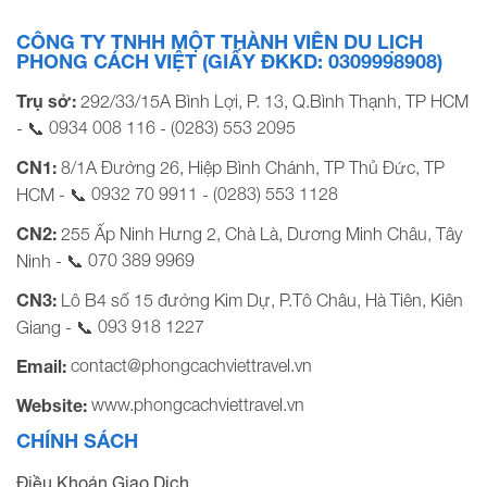
CÔNG TY TNHH MỘT THÀNH VIÊN DU LỊCH
PHONG CÁCH VIỆT (GIẤY ĐKKD: 0309998908)
Trụ sở:
292/33/15A Bình Lợi, P. 13, Q.Bình Thạnh, TP HCM
0934 008 116
(0283) 553 2095
- 📞
-
CN1:
8/1A Đường 26, Hiệp Bình Chánh, TP Thủ Đức, TP
0932 70 9911
(0283) 553 1128
HCM - 📞
-
CN2:
255 Ấp Ninh Hưng 2, Chà Là, Dương Minh Châu, Tây
070 389 9969
Ninh - 📞
CN3:
Lô B4 số 15 đường Kim Dự, P.Tô Châu, Hà Tiên, Kiên
093 918 1227
Giang - 📞
contact@phongcachviettravel.vn
Email:
www.phongcachviettravel.vn
Website:
CHÍNH SÁCH
Điều Khoản Giao Dịch