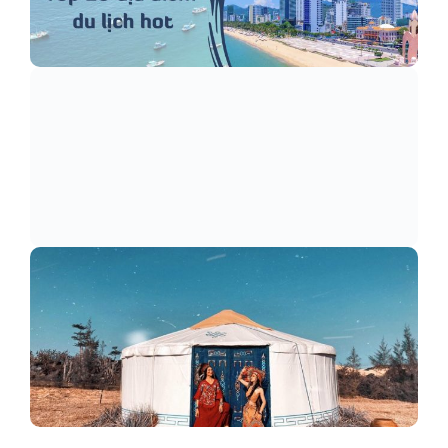
Top 10 địa điểm du lịch hot nhất lễ 30/4
Cập nhật giá vé The Amazing Bay - Vịnh Kỳ Diệu…
Tanyoli Ninh Thuận: Thảo nguyên Mông Cổ