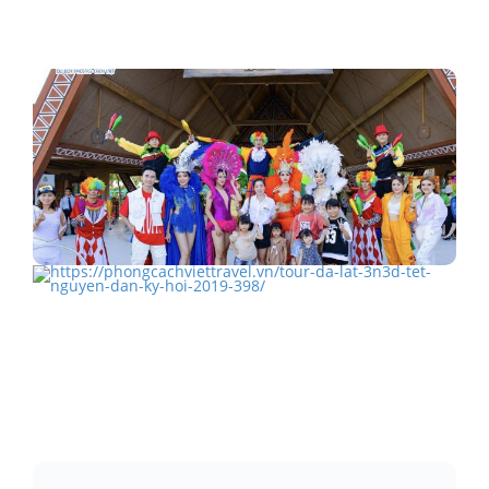
TOUR SÀI GÒN NHẬT BẢN TOKYO 4N3Đ KHÁCH LẺ
GHÉP ĐOÀN
Khám phá Tropicana tại Hồ Tràm
TOUR ĐÀ LẠT 3N3Đ TẾT NGUYÊN ĐÁN KỶ HỢI 2019