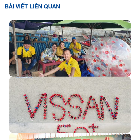
BÀI VIẾT LIÊN QUAN
KỈ NIỆM BÌNH BA 2N2D (10 - 12/08 - 4 XE)
Đoàn 430 khách VISSAN - Long Hải (16 - 17/9/2022)