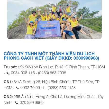
KỶ NIỆM ĐOÀN CTY CP XD & KD ĐỊA ỐC AN…
CÔNG TY TNHH MỘT THÀNH VIÊN DU LỊCH
PHONG CÁCH VIỆT (GIẤY ĐKKD: 0309998908)
Trụ sở:
292/33/15A Bình Lợi, P. 13, Q.Bình Thạnh, TP HCM
0934 008 116
(0283) 553 2095
- 📞
-
CN1:
8/1A Đường 26, Hiệp Bình Chánh, TP Thủ Đức, TP
0932 70 9911
(0283) 553 1128
HCM - 📞
-
CN2:
255 Ấp Ninh Hưng 2, Chà Là, Dương Minh Châu, Tây
070 389 9969
Ninh - 📞