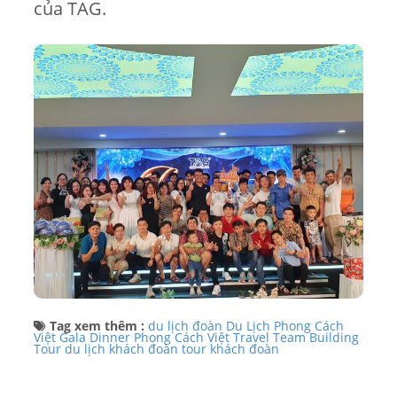
của TAG.
Tag xem thêm :
du lịch đoàn
Du Lịch Phong Cách
Việt
Gala Dinner
Phong Cách Việt Travel
Team Building
Tour du lịch khách đoàn
tour khách đoàn