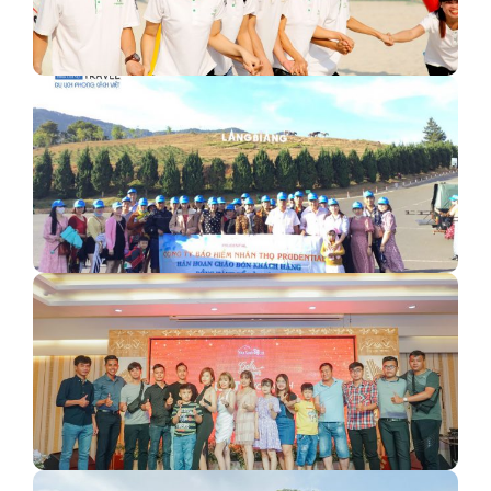
Team Building là gì? Những lợi ích team building mang
lại
Tour đoàn Đà Lạt: Bảo hiểm Nhân thọ Prudential
Kỉ Niệm Đoàn 80 PAX - Địa Ốc Nhà Xinh SG…