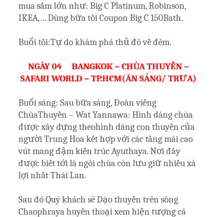
mua sắm lớn như: Big C Platinum, Robinson,
IKEA,… Dùng bữa tối Coupon Big C 150Bath.
Buổi tối:Tự do khám phá thủ đô về đêm.
NGÀY 04 BANGKOK – CHÙA THUYỀN –
SAFARI WORLD – TP.HCM(ĂN SÁNG/ TRƯA)
Buổi sáng: Sau bữa sáng, Đoàn viếng
ChùaThuyền – Wat Yannawa: Hình dáng chùa
được xây dựng theohình dáng con thuyền của
người Trung Hoa kết hợp với các tầng mái cao
vút mang đậm kiến trúc Ayuthaya. Nơi đây
được biết tới là ngôi chùa còn lưu giữ nhiều xá
lợi nhất Thái Lan.
Sau đó Quý khách sẽ Dạo thuyền trên sông
Chaophraya huyền thoại xem hiện tượng cá