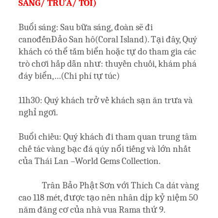
SÁNG/ TRƯA/ TỐI)
Buổi sáng: Sau bữa sáng, đoàn sẽ đi
canođếnĐảo San hô(Coral Island). Tại đây, Quý
khách có thể tắm biển hoặc tự do tham gia các
trò chơi hấp dẫn như: thuyền chuối, khám phá
đáy biển,…(Chi phí tự túc)
11h30: Quý khách trở về khách sạn ăn trưa và
nghỉ ngơi.
Buổi chiều: Quý khách đi tham quan trung tâm
chế tác vàng bạc đá qúy‎ nổi tiếng và lớn nhất
của Thái Lan –World Gems Collection.
Trân Bảo Phật Sơn với Thích Ca dát vàng
cao 118 mét, được tạo nên nhân dịp kỷ niệm 50
năm đăng cơ của nhà vua Rama thứ 9.