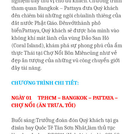
nghiệm đầy thú vị cho du khách. Chương trình
tham quan Bangkok – Pattaya đưa Quý khách
đến chiêm bái những ngôi chùalinh thiêng của
đất nước Phật Giáo. Đếnvớithành phố
biểnPattaya, Quý khách sẽ được hòa mình vào
không khí mát lành của vùng Đảo San Hô
(Coral Island), khám phá sự phong phú của ẩm
thực Thái tại Chợ Nổi Bốn Miềncũng như vẻ
đẹp ấn tượng của những vũ công chuyển giới
đầy tài năng.
CHƯƠNG TRÌNH CHI TIẾT:
NGÀY 01 TP.HCM – BANGKOK – PATTAYA –
CHỢ NỔI (ĂN TRƯA, TỐI)
Buổi sáng:Trưởng đoàn đón Quý khách tại ga
đisân bay Quốc Tế Tân Sơn Nhất,làm thủ tục