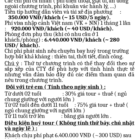
Các chi phí cá nhân ( phí điện thoại, giặt ủi, ăn uống
ngoài chương trình, phí khuân vác hành lý, …)
Tiền típ hướng dẫn viên và tài xế địa phương
:
350.000 VNĐ/khách (~ 15 USD/5 ngày)
.
Phí visa nhập cảnh Việt nam (VK + NN) 1 tháng 1 lần
:
920.000 VNĐ/khách (~ 40 USD/khách).
Phòng đơn phụ thu (khi có nhu cầu ở 1
khách/phòng)
:
6.440.000 VNĐ/khách (~ 280
USD/ khách).
Chi phí phát sinh nếu chuyến bay huỷ trong trường
hợp bất khả kháng : thiên tai, thời tiết, đình công.
Chú ý
: Thứ tự chương trình có thể thay đổi theo sự
sắp xếp của CTY để phù hợp với tình hình thực tế
nhưng vẫn đảm bảo đầy đủ các điểm tham quan đã
nêu trong chương trình.
Đối với trẻ em ( Tính theo ngày sinh ) :
Từ dưới 02 tuổi
: 30% giá tour + thuế ( ngủ
chung giường với người lớn )
Từ 02 tuổi đến dưới 11 tuổi
: 75% giá tour + thuế (
ngủ chung giường với người lớn )
Từ 11 tuổi trở lên
: bằng giá người lớn .
Điều kiện huỷ tour ( Không tính thứ bảy, chủ nhật
và ngày lễ ) :
Khách chịu phí phạt 6.400.000 VNĐ (~
300 USD)
sau