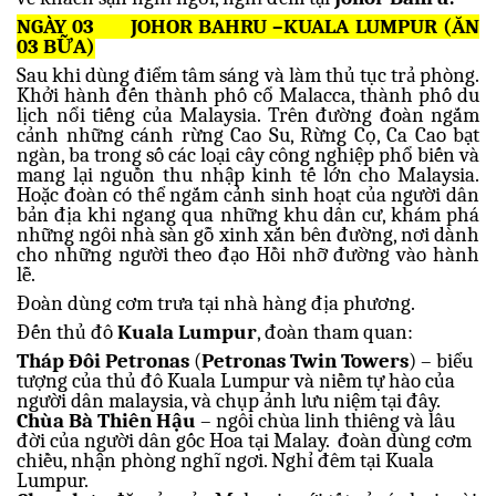
NGÀY 03
JOHOR BAHRU –KUALA LUMPUR (ĂN
03 BỮA)
Sau khi dùng điểm tâm sáng và làm thủ tục trả phòng.
Khởi hành đến thành phố cổ Malacca, thành phố du
lịch nổi tiếng của Malaysia. Trên đường đoàn ngắm
cảnh những cánh rừng Cao Su, Rừng Cọ, Ca Cao bạt
ngàn, ba trong số các loại cây công nghiệp phổ biến và
mang lại nguồn thu nhập kinh tế lớn cho Malaysia.
Hoặc đoàn có thể ngắm cảnh sinh hoạt của người dân
bản địa khi ngang qua những khu dân cư, khám phá
những ngôi nhà sàn gỗ xinh xắn bên đường, nơi dành
cho những người theo đạo Hồi nhỡ đường vào hành
lễ.
Đoàn dùng cơm trưa tại nhà hàng địa phương.
Đến thủ đô
Kuala Lumpur
, đoàn tham quan:
Tháp Đôi Petronas
(
Petronas Twin Towers
) – biểu
tượng của thủ đô Kuala Lumpur và niềm tự hào của
người dân malaysia, và chụp ảnh lưu niệm tại đây.
Chùa Bà Thiên Hậu
– ngôi chùa linh thiêng và lâu
đời của người dân gốc Hoa tại Malay.
đoàn dùng cơm
chiều, nhận phòng nghĩ ngơi. Nghỉ đêm tại Kuala
Lumpur.