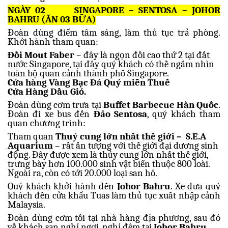
NGÀY 02
SINGAPORE – SENTOSA – JOHOR
BAHRU (ĂN 03 BỮA)
Đoàn dùng điểm tâm sáng, làm thủ tục trả phòng.
Khởi hành tham quan:
Đồi Mout Faber
– đây là ngọn đồi cao thứ 2 tại đất
nước Singapore, tại đây quý khách có thề ngắm nhìn
toàn bộ quan cảnh thành phố Singapore.
Cửa hàng Vàng Bạc Đá Quý miễn Thuế
Cửa Hàng Dầu Gió.
Đoàn dùng cơm trưa tại
Buffet Barbecue Hàn Quốc
.
Đoàn đi xe bus đến
Đảo Sentosa
, quý khách tham
quan chương trình:
Tham quan
Thuỷ cung lớn nhất thế giới – S.E.A
Aquarium
– rất ấn tượng với thế giới đại dương sinh
động. Đây được xem là thủy cung lớn nhất thế giới,
trưng bày hơn 100.000 sinh vật biển thuộc 800 loài.
Ngoài ra, còn có tới 20.000 loại san hô.
Quý khách khởi hành đến
Johor Bahru
. Xe đưa quý
khách đến cửa khẩu Tuas làm thủ tục xuất nhập cảnh
Malaysia.
Đoàn
dùng cơm tối tại nhà hàng địa phương, sau đó
v
ề khách sạn nghỉ ngơi, nghỉ đêm tại
Johor Bahru.