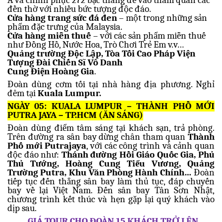
đền thờ với nhiều bức tượng độc đáo.
Cửa hàng trang sức đá đen
– một trong những sản
phẩm đặc trưng của Malaysia.
Cửa hàng miễn thuế
– với các sản phẩm miễn thuế
như Đồng Hồ, Nước Hoa, Trò Chơi Trẻ Em v.v…
Quảng trường Độc Lập, Tòa Tối Cao Pháp Viện
Tượng Đài Chiến Sĩ Vô Danh
Cung Điện Hoàng Gia
.
Đoàn dùng cơm tối tại nhà hàng địa phương. Nghỉ
đêm tại
Kuala Lumpur.
NGÀY 05: KUALA LUMPUR – THÀNH PHỒ MỚI
PUTRA JAYA – TP.HCM (ĂN SÁNG)
Đoàn dùng điểm tâm sáng tại khách sạn, trả phòng.
Trên đường ra sân bay dừng chân tham quan
Thành
Phố mới Putrajaya
, với các công trình và cảnh quan
độc đáo như:
Thánh đường Hồi Giáo Quốc Gia, Phủ
Thủ Tướng, Hoàng Cung Tiểu Vương, Quảng
Trường Putra, Khu Văn Phòng Hành Chính…
Đoàn
tiếp tục đến thẳng sân bay làm thủ tục, đáp chuyến
bay về lại Việt Nam. Đến sân bay Tân Sơn Nhật,
chương trình kết thúc và hẹn gặp lại quý khách vào
dịp sau.
GIÁ TOUR CHO ĐOÀN 15 KHÁCH TRỞ LÊN