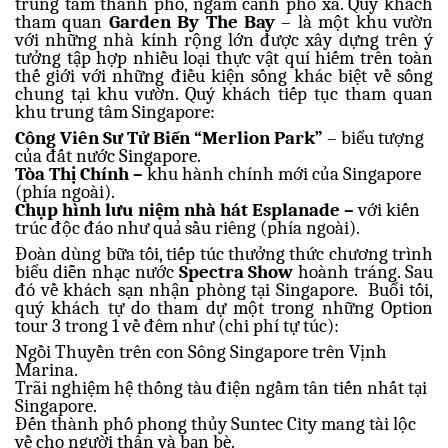
trung tâm thành phố, ngắm cảnh phố xá. Quý khách
tham quan
Garden By The Bay
– là một khu vườn
với những nhà kính rộng lớn được xây dựng trên ý
tưởng tập hợp nhiều loại thực vật quí hiếm trên toàn
thế giới với những điều kiện sống khác biệt về sống
chung tại khu vườn. Quý khách tiếp tục tham quan
khu trung tâm Singapore:
Công Viên Sư Tử Biển “Merlion Park”
– biểu tượng
của đất nước Singapore.
Tòa Thị Chính –
khu hành chính mới của Singapore
(phía ngoài).
Chụp hình lưu niệm nhà hát Esplanade –
với
kiến
trúc độc đáo như quả sầu riêng (phía ngoài).
Đoàn dùng bữa tối, tiếp túc thưởng thức chương trình
biểu diễn nhạc nước
Spectra Show
hoành tráng. Sau
đó về khách sạn nhận phòng tại Singapore.
Buổi tối,
quý khách tự do tham dự một trong những Option
tour 3 trong 1 về đêm như (chi phí tự túc):
Ngồi Thuyền trên con Sông Singapore trên Vịnh
Marina.
Trãi nghiệm hệ thống tàu điện ngầm tân tiến nhất tại
Singapore.
Đến thành phố phong thủy Suntec City mang tài lộc
về cho người thân và bạn bè.