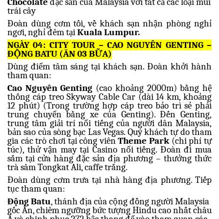
Chocolate
đặc sản của Malaysia với tất cả các loại mùi
trái cây
Đoàn dùng cơm tối, về khách sạn nhận phòng nghỉ
ngơi, nghỉ đêm tại
Kuala Lumpur.
NGÀY 04: CITY TOUR – CAO NGUYÊN GENTING –
ĐỘNG BATU (ĂN 03 BỮA)
Dùng điểm tâm sáng tại khách sạn. Đoàn khởi hành
tham quan:
Cao Nguyên Genting
(cao khoảng 2000m) bằng hệ
thống cáp treo Skyway Cable Car (dài 14 km, khoảng
12 phút) (Trong trường hợp cáp treo bảo trì sẻ phải
trung chuyển bằng xe của Genting). Đến Genting,
trung tâm giải trí nổi tiếng của người dân Malaysia,
bản sao của sòng bạc Las Vegas. Quý khách tự do tham
gia các trò chơi tại công viên
Theme Park
(chi phí tự
túc), thử vận may tại Casino nổi tiếng. Đoàn đi mua
sắm tại cửa hàng đặc sản địa phương – thưởng thức
trà sâm Tongkat Ali, caffe trắng.
Đoàn dùng cơm trưa tại nhà hàng địa phương. Tiếp
tục tham quan:
Động Batu
, thánh địa của cộng đồng người Malaysia
gốc Ấn, chiêm ngưỡng bức tượng Hindu cao nhất châu
Á và chinh phục 272 bậc thang để vào tham quan các