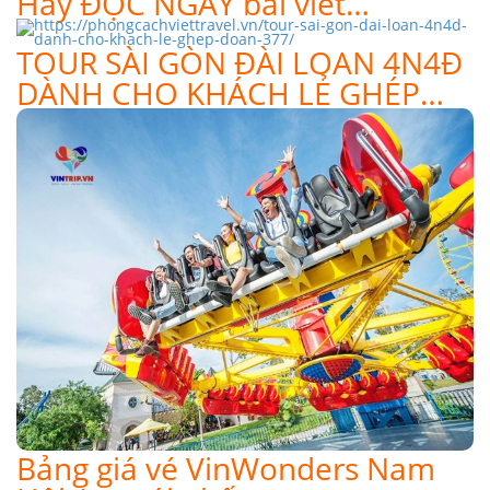
Hãy ĐỌC NGAY bài viết…
TOUR SÀI GÒN ĐÀI LOAN 4N4Đ
DÀNH CHO KHÁCH LẺ GHÉP…
Bảng giá vé VinWonders Nam