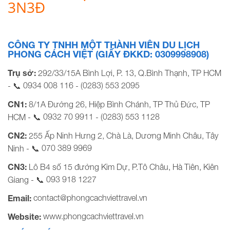
3N3Đ
CÔNG TY TNHH MỘT THÀNH VIÊN DU LỊCH
PHONG CÁCH VIỆT (GIẤY ĐKKD: 0309998908)
Trụ sở:
292/33/15A Bình Lợi, P. 13, Q.Bình Thạnh, TP HCM
0934 008 116
(0283) 553 2095
- 📞
-
CN1:
8/1A Đường 26, Hiệp Bình Chánh, TP Thủ Đức, TP
0932 70 9911
(0283) 553 1128
HCM - 📞
-
CN2:
255 Ấp Ninh Hưng 2, Chà Là, Dương Minh Châu, Tây
070 389 9969
Ninh - 📞
CN3:
Lô B4 số 15 đường Kim Dự, P.Tô Châu, Hà Tiên, Kiên
093 918 1227
Giang - 📞
contact@phongcachviettravel.vn
Email:
www.phongcachviettravel.vn
Website: