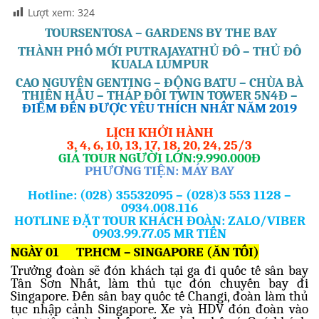
Lượt xem:
324
TOUR
SENTOSA – GARDENS BY THE BAY
THÀNH PHỐ MỚI PUTRAJAYATHỦ ĐÔ – THỦ ĐÔ
KUALA LUMPUR
CAO NGUYÊN GENTING – ĐỘNG BATU – CHÙA BÀ
THIÊN HẬU – THÁP ĐÔI TWIN TOWER 5N4Đ –
ĐIỂM ĐẾN ĐƯỢC YÊU THÍCH NHẤT NĂM 201
9
LỊCH KHỞI HÀNH
3, 4, 6, 10, 13, 17, 18, 20, 24, 25/3
GIÁ TOUR NGƯỜI LỚN
:
9.990.000Đ
PHƯƠNG TIỆN:
MÁY BAY
Hotline: (028) 35532095 – (028)3 553 1128 –
0934.008.116
HOTLINE ĐẶT TOUR KHÁCH ĐOÀN: ZALO/VIBER
0903.99.77.05 MR TIẾN
NGÀY 01
TP.HCM – SINGAPORE (ĂN TỐI)
Trưởng đoàn sẽ đón khách tại ga đi quốc tế sân bay
Tân Sơn Nhất, làm thủ tục đón chuyến bay đi
Singapore. Đến sân bay quốc tế Changi, đoàn làm thủ
tục nhập cảnh Singapore. Xe và HDV đón đoàn vào