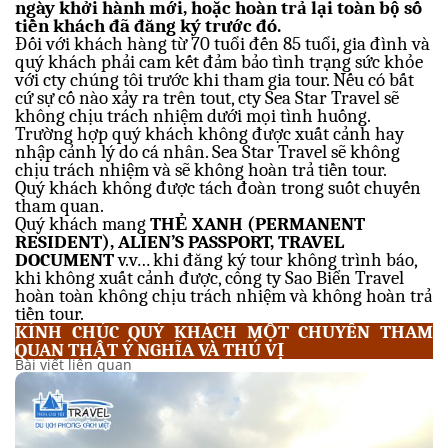
ngày khởi hành mới, hoặc hoàn trả lại toàn bộ số
tiền khách đã đăng ký trước đó.
Đối với khách hàng từ 70 tuổi đến 85 tuổi, gia đình và
quý khách phải cam kết đảm bảo tình trạng sức khỏe
với cty chúng tôi trước khi tham gia tour. Nếu có bất
cứ sự cố nào xảy ra trên tout, cty Sea Star Travel sẽ
không chịu trách nhiệm dưới mọi tình huống.
Trường hợp quý khách không được xuất cảnh hay
nhập cảnh lý do cá nhân. Sea Star Travel sẽ không
chịu trách nhiệm và sẽ không hoàn trả tiền tour.
Quý khách không được tách đoàn trong suốt chuyến
tham quan.
Quý khách mang
THẺ XANH (PERMANENT
RESIDENT), ALIEN’S PASSPORT, TRAVEL
DOCUMENT
v.v… khi đăng ký tour không trình báo,
khi không xuất cảnh được, công ty Sao Biển Travel
hoàn toàn không chịu trách nhiệm và không hoàn trả
tiền tour.
KÍNH CHÚC QUÝ KHÁCH MỘT CHUYẾN THAM
QUAN THẬT Ý NGHĨA VÀ THÚ VỊ
Bài viết liên quan