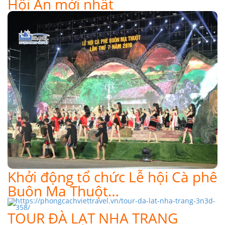
Hội An mới nhất
Khởi động tổ chức Lễ hội Cà phê
Buôn Ma Thuột…
TOUR ĐÀ LẠT NHA TRANG