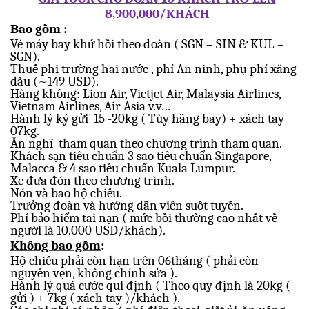
8,900,000/KHÁCH
Bao gồm
:
Vé máy bay khứ hồi theo đoàn ( SGN – SIN & KUL –
SGN).
Thuế phi trường hai nước , phí An ninh, phụ phí xăng
dầu (~149 USD).
Hàng không: Lion Air, Vietjet Air, Malaysia Airlines,
Vietnam Airlines, Air Asia v.v…
Hành lý ký gửi
15 -20kg ( Tùy hãng bay) + xách tay
07kg.
Ăn nghĩ
tham quan theo chương trình tham quan.
Khách sạn tiêu chuẩn 3 sao tiêu chuẩn Singapore,
Malacca & 4 sao tiêu chuẩn Kuala Lumpur.
Xe đưa đón theo chương trình.
Nón và bao hộ chiếu.
Trưởng đoàn và hướng dẫn viên suốt tuyến.
Phí bảo hiểm tai nạn ( mức bồi thường cao nhất về
người là
10.000 USD/khách).
Không bao gồm
:
Hộ chiếu phải còn hạn trên 06tháng ( phải còn
nguyên vẹn, không chỉnh sửa ).
Hành lý quá cước qui định (
Theo quy định là 20kg (
gửi ) + 7kg ( xách tay )/khách ).