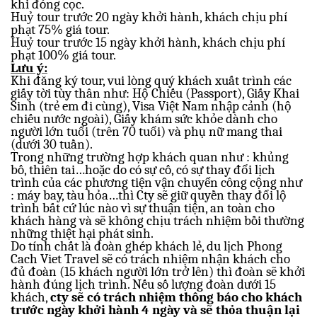
khi đóng cọc.
Huỷ tour trước 20 ngày khởi hành, khách chịu phí
phạt 75% giá tour.
Huỷ tour trước 15 ngày khởi hành, khách chịu phí
phạt 100% giá tour.
Lưu ý:
Khi đăng ký tour, vui lòng quý khách xuất trình các
giấy tời tùy thân như: Hộ Chiếu (Passport), Giấy Khai
Sinh (trẻ em đi cùng), Visa Việt Nam nhập cảnh (hộ
chiếu nước ngoài), Giấy khám sức khỏe dành cho
người lớn tuổi (trên 70 tuổi) và phụ nữ mang thai
(dưới 30 tuần).
Trong những trường hợp khách quan như : khủng
bố, thiên tai…hoặc do có sự cố, có sự thay đổi lịch
trình của các phương tiện vận chuyển công cộng như
: máy bay, tàu hỏa…thì Cty sẽ giữ quyền thay đổi lộ
trình bất cứ lúc nào vì sự thuận tiện, an toàn cho
khách hàng và sẽ không chịu trách nhiệm bồi thường
những thiệt hại phát sinh
.
Do tính chất là đoàn ghép khách lẻ, du lịch Phong
Cach Viet Travel sẽ có trách nhiệm nhận khách cho
đủ đoàn (15 khách người lớn trở lên) thì đoàn sẽ khởi
hành đúng lịch trình. Nếu số lượng đoàn dưới 15
khách,
cty sẽ có trách nhiệm thông báo cho khách
trước ngày khởi hành 4 ngày và sẽ thỏa thuận lại