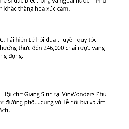
 sĩ đặc biệt trong và ngoài nước, ” Phu
h khắc thăng hoa xúc cảm.
C: Tái hiện Lễ hội đua thuyền quý tộc
 thưởng thức đến 246,000 chai rượu vang
ống động.
, Hội chợ Giang Sinh tại VinWonders Phú
uật đường phố….cùng với lễ hội bia và ẩm
ách.