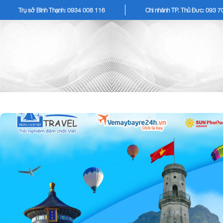
Trụ sở Bình Thạnh: 0934 008 116
Chi nhánh TP. Thủ Đức: 093 
TOUR KHÁCH LẺ
TOU