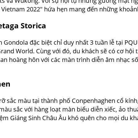
ts và Wukong. Với sự hội tụ những gương mặt nghệ
s Vietnam 2022″ hứa hẹn mang đến những khoản
etaga Storica
 Gondola đặc biệt chỉ duy nhất 3 tuần lễ tại PQU
Grand World. Cùng với đó, du khách sẽ có cơ hội
an hoàng hôn với các màn trình diễn âm nhạc s
ghen
c rỡ sắc màu tại thành phố Conpenhaghen cổ kính
màu sắc với hàng loạt màn biểu diễn xiếc, ảo th
iệm Giáng Sinh Châu Âu khó quên cho mọi du kh