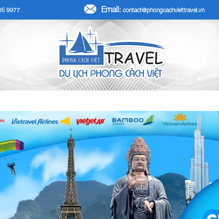
Email:
705 9977
contact@phongcachviettravel.vn
R TẾT DƯƠNG LỊCH 2026
TOUR KHÁCH ĐOÀN