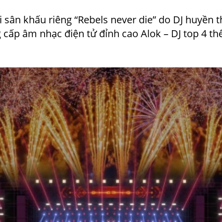
 sân khấu riêng “Rebels never die” do DJ huyền 
ấp âm nhạc điện tử đỉnh cao Alok – DJ top 4 thế