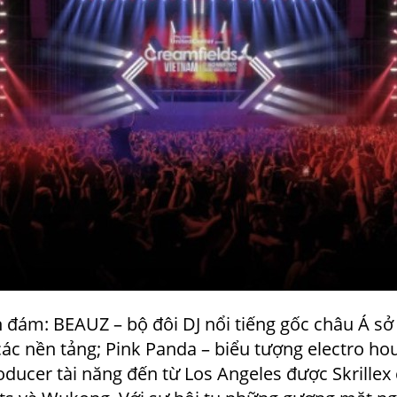
 đám: BEAUZ – bộ đôi DJ nổi tiếng gốc châu Á sở 
các nền tảng; Pink Panda – biểu tượng electro h
roducer tài năng đến từ Los Angeles được Skrille