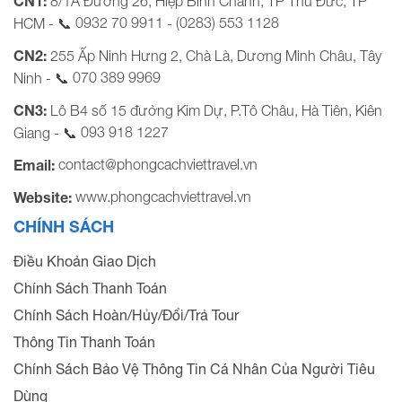
CN1:
8/1A Đường 26, Hiệp Bình Chánh, TP Thủ Đức, TP
0932 70 9911
(0283) 553 1128
HCM - 📞
-
CN2:
255 Ấp Ninh Hưng 2, Chà Là, Dương Minh Châu, Tây
070 389 9969
Ninh - 📞
CN3:
Lô B4 số 15 đường Kim Dự, P.Tô Châu, Hà Tiên, Kiên
093 918 1227
Giang - 📞
contact@phongcachviettravel.vn
Email:
www.phongcachviettravel.vn
Website:
CHÍNH SÁCH
Điều Khoản Giao Dịch
Chính Sách Thanh Toán
Chính Sách Hoàn/Hủy/Đổi/Trả Tour
Thông Tin Thanh Toán
Chính Sách Bảo Vệ Thông Tin Cá Nhân Của Người Tiêu
Dùng