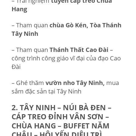
– Trải nghiệm
tuyến cáp treo
Chùa
Hang
– Tham quan
chùa Gò Kén,
Tòa Thánh
Tây Ninh
– Tham quan
Thánh Thất Cao Đài
–
công trình công giáo vĩ đại của đạo Cao
Đài
– Ghé thăm
vườn nho
Tây Ninh,
m
ua
sắm đặc sản tại Tây Ninh
2. TÂY NINH – NÚI BÀ ĐEN –
CÁP TREO ĐỈNH VÂN SƠN –
CHÙA HANG – BUFFET NĂM
CHÂU – HỘI YẾN DIÊU TRÌ