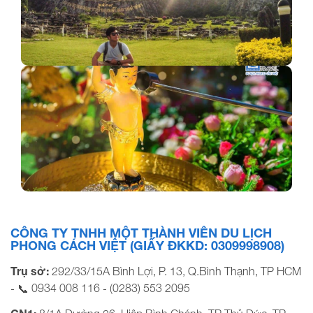
Trân Bảo Phật Sơn: Kỳ quan Phật giáo nổi tiếng
Thời gian tổ chức lễ Phật Đản 2025 ?
CÔNG TY TNHH MỘT THÀNH VIÊN DU LỊCH
PHONG CÁCH VIỆT (GIẤY ĐKKD: 0309998908)
Trụ sở:
292/33/15A Bình Lợi, P. 13, Q.Bình Thạnh, TP HCM
0934 008 116
(0283) 553 2095
- 📞
-