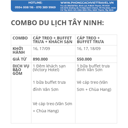
COMBO DU LỊCH TÂY NINH:
COMBO
CÁP TREO + BUFFET
CÁP TREO +
TRƯA + KHÁCH SẠN
BUFFET TRƯA
KHỞI
16, 17/09
16, 17, 18/09
HÀNH
GIÁ TỪ
890.000
550.000
DỊCH VỤ
1 Đêm khách sạn
1 bữa buffet trưa
BAO
(Victory Hotel)
đỉnh Vân Sơn
GỒM
1 bữa buffet trưa
Vé cáp treo (Vân
đỉnh Vân Sơn
Sơn + Chùa Hang)
Vé cáp treo (Vân Sơn
+ Chùa Hang)