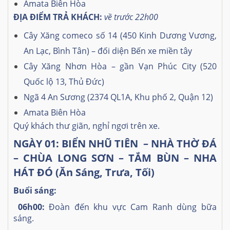
Amata Biên Hòa
ĐỊA ĐIỂM TRẢ KHÁCH:
về trước 22h00
Cây Xăng comeco số 14 (450 Kinh Dương Vương,
An Lạc, Bình Tân) – đối diện Bến xe miền tây
Cây Xăng Nhơn Hòa – gần Vạn Phúc City (520
Quốc lộ 13, Thủ Đức)
Ngã 4 An Sương (2374 QL1A, Khu phố 2, Quận 12)
Amata Biên Hòa
Quý khách thư giãn, nghỉ ngơi trên xe.
NGÀY 01: BIỂN NHŨ TIÊN – NHÀ THỜ ĐÁ
– CHÙA LONG SƠN – TẮM BÙN – NHA
HÁT ĐÓ (Ăn Sáng, Trưa, Tối)
Buổi sáng:
06h00:
Đoàn đến khu vực Cam Ranh dùng bữa
sáng.