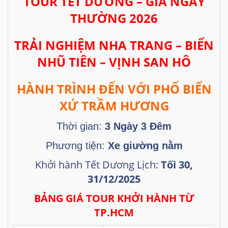
TOUR TẾT DƯƠNG – GIÁ NGÀY
THƯỜNG 2026
TRẢI NGHIỆM NHA TRANG – BIỂN
NHŨ TIÊN – VỊNH SAN HÔ
HÀNH TRÌNH ĐẾN VỚI PHỐ BIỂN
XỨ TRẦM HƯƠNG
Thời gian:
3 Ngày 3 Đêm
Phương tiện:
Xe giường nằm
Khởi hành Tết Dương Lịch:
Tối 30,
31/12/2025
BẢNG GIÁ TOUR KHỞI HÀNH TỪ
TP.HCM