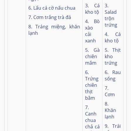
3. Cá
3.
6. Lẩu cá cờ nấu chua
kho tộ
Salad
7. Cơm trắng trà đá
trộn
4. Bò
trứng
8. Tráng miệng, khăn
xào
lạnh
cải
4. Cá
xanh
kho tộ
5. Gà
5. Thịt
chiên
kho
mắm
trứng
6.
6. Rau
Trứng
sống
chiên
7.
thịt
Cơm
bằm
8.
7.
Khăn
Canh
lạnh
chua
9. Trái
chả cá