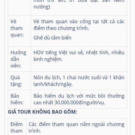
món trở lên, 01 bữa đặc sản Nem
nướng)
Vé
Vé tham quan vào cổng tại tất cả các
tham
điểm theo chương trình.
quan:
Ghế dù tắm biển
Hướng
HDV tiếng Việt vui vẻ, nhiệt tình, nhiều
dẫn
kinh nghiệm.
viên:
Quà
Nón du lịch, 1 chai nước suối và 1 khăn
tặng:
lạnh/khách/ngày.
Bảo
Bảo hiểm du lịch với mức bồi thường
hiểm:
cao nhất 30.000.000đ/người/vụ.
GIÁ TOUR KHÔNG BAO GỒM:
Điểm
Các điểm tham quan nằm ngoài chương
tham
trình.