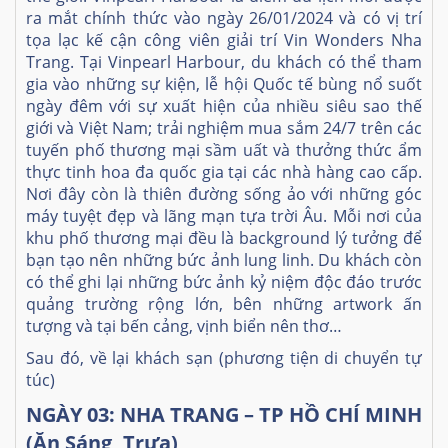
ra mắt chính thức vào ngày 26/01/2024 và có vị trí
tọa lạc kế cận công viên giải trí Vin Wonders Nha
Trang. Tại Vinpearl Harbour, du khách có thể tham
gia vào những sự kiện, lễ hội Quốc tế bùng nổ suốt
ngày đêm với sự xuất hiện của nhiều siêu sao thế
giới và Việt Nam; trải nghiệm mua sắm 24/7 trên các
tuyến phố thương mại sầm uất và thưởng thức ẩm
thực tinh hoa đa quốc gia tại các nhà hàng cao cấp.
Nơi đây còn là thiên đường sống ảo với những góc
máy tuyệt đẹp và lãng mạn tựa trời Âu. Mỗi nơi của
khu phố thương mại đều là background lý tưởng để
bạn tạo nên những bức ảnh lung linh. Du khách còn
có thể ghi lại những bức ảnh kỷ niệm độc đáo trước
quảng trường rộng lớn, bên những artwork ấn
tượng và tại bến cảng, vịnh biển nên thơ…
Sau đó, về lại khách sạn (phương tiện di chuyển tự
túc)
NGÀY 03: NHA TRANG – TP HỒ CHÍ MINH
(Ăn Sáng, Trưa)