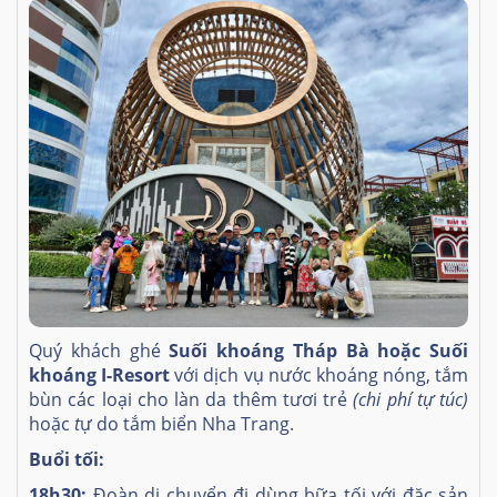
Quý khách ghé
Suối khoáng Tháp Bà hoặc Suối
khoáng I-Resort
với dịch vụ nước khoáng nóng, tắm
bùn các loại cho làn da thêm tươi trẻ
(chi phí tự túc)
hoặc
t
ự do tắm biển Nha Trang.
Buổi tối:
18h30:
Đoàn di chuyển đi dùng bữa tối với đặc sản