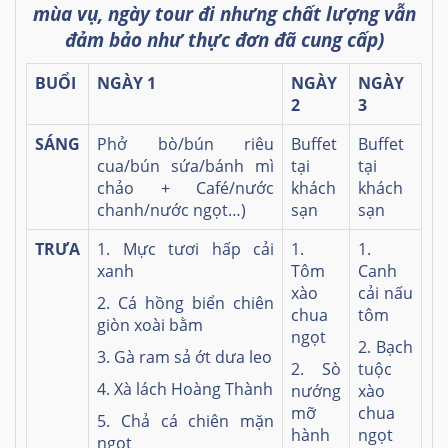
mùa vụ, ngày tour đi nhưng chất lượng vẫn
đảm bảo như thực đơn đã cung cấp)
BUỔI
NGÀY 1
NGÀY
NGÀY
2
3
SÁNG
Phở bò/bún riêu
Buffet
Buffet
cua/bún sứa/bánh mì
tại
tại
chảo + Café/nước
khách
khách
chanh/nước ngọt…)
sạn
sạn
TRƯA
1. Mực tươi hấp cải
1.
1.
xanh
Tôm
Canh
xào
cải nấu
2. Cá hồng biển chiên
chua
tôm
giòn xoài bằm
ngọt
2. Bạch
3. Gà ram sả ớt dưa leo
2. Sò
tuộc
4. Xà lách Hoàng Thành
nướng
xào
mỡ
chua
5. Chả cá chiên mặn
hành
ngọt
ngọt