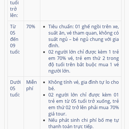
tuổi
trở
lên:
Từ
70%
Tiêu chuẩn: 01 ghế ngồi trên xe,
05
suất ăn, vé tham quan, không có
đến
suất ngủ – bé ngủ chung với gia
09
đình.
tuổi:
02 người lớn chỉ được kèm 1 trẻ
em 70% vé, trẻ em thứ 2 trong
độ tuổi trên bắt buộc mua 1 vé
người lớn.
Dưới
Miễn
Không tính vé, gia đình tự lo cho
05
phí
bé.
tuổi:
02 người lớn chỉ được kèm 01
trẻ em từ 05 tuổi trở xuống, trẻ
em thứ 02 trở lên phải mua 70%
giá tour.
Nếu phát sinh chi phí bố mẹ tự
thanh toán trực tiếp.