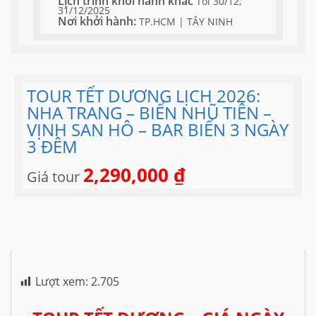
Lịch trình khởi hành khác
Tối 30/12,
31/12/2025
Nơi khởi hành:
TP.HCM | TÂY NINH
TOUR TẾT DƯƠNG LỊCH 2026:
NHA TRANG – BIỂN NHŨ TIÊN –
VỊNH SAN HÔ – BAR BIỂN 3 NGÀY
3 ĐÊM
2,290,000
₫
Giá tour
Lượt xem:
2.705