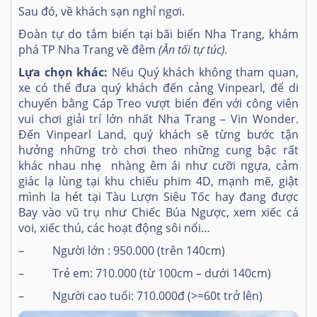
Sau đó, về khách sạn nghỉ ngơi.
Đoàn tự do tắm biển tại bãi biển Nha Trang, khám
phá TP Nha Trang về đêm
(Ăn tối tự túc).
Lựa chọn khác:
Nếu Quý khách không tham quan,
xe có thể đưa quý khách đến cảng Vinpearl, để di
chuyển bằng Cáp Treo vượt biển đến với công viên
vui chơi giải trí lớn nhất Nha Trang – Vin Wonder.
Đến Vinpearl Land, quý khách sẽ từng bước tận
hưởng những trò chơi theo những cung bậc rất
khác nhau nhẹ nhàng êm ái như cưỡi ngựa, cảm
giác lạ lùng tại khu chiếu phim 4D, mạnh mẽ, giật
mình la hét tại Tàu Lượn Siêu Tốc hay đang được
Bay vào vũ trụ như Chiếc Búa Ngược, xem xiếc cá
voi, xiếc thú, các hoạt động sôi nổi…
–
Người lớn : 950.000 (trên 140cm)
–
Trẻ em: 710.000 (từ 100cm – dưới 140cm)
–
Người cao tuổi: 710.000đ (>=60t trở lên)