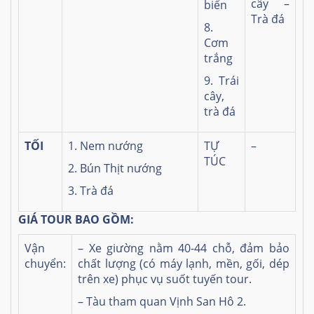
cây –
biển
Trà đá
8.
Cơm
trắng
9. Trái
cây,
trà đá
TỐI
1. Nem nướng
TỰ
–
TÚC
2. Bún Thịt nướng
3. Trà đá
GIÁ TOUR BAO GỒM:
Vận
– Xe giường nằm 40-44 chỗ, đảm bảo
chuyển:
chất lượng (có máy lạnh, mền, gối, dép
trên xe) phục vụ suốt tuyến tour.
– Tàu tham quan Vịnh San Hô 2.