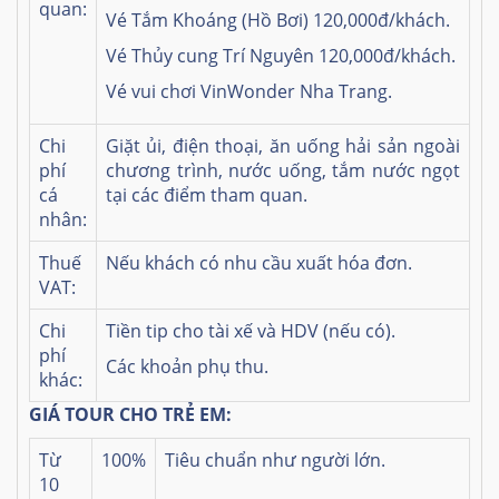
quan:
Vé Tắm Khoáng (Hồ Bơi) 120,000đ/khách.
Vé Thủy cung Trí Nguyên 120,000đ/khách.
Vé vui chơi VinWonder Nha Trang.
Chi
Giặt ủi, điện thoại, ăn uống hải sản ngoài
phí
chương trình, nước uống, tắm nước ngọt
cá
tại các điểm tham quan.
nhân:
Thuế
Nếu khách có nhu cầu xuất hóa đơn.
VAT:
Chi
Tiền tip cho tài xế và HDV (nếu có).
phí
Các khoản phụ thu.
khác:
GIÁ TOUR CHO TRẺ EM:
Từ
100%
Tiêu chuẩn như người lớn.
10