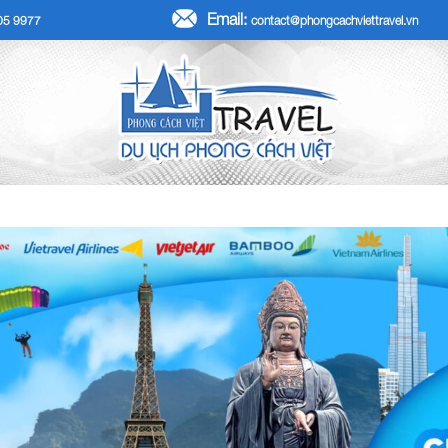
Email:
705 9977
contact@phongcachviettravel.vn
R TẾT DƯƠNG LỊCH 2026
TOUR KHÁCH ĐOÀN