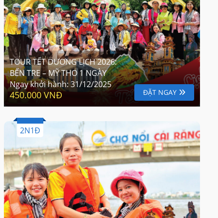
TOUR TẾT DƯƠNG LỊCH 2026:
BẾN TRE – MỸ THO 1 NGÀY
Ngay khởi hành:
31/12/2025
ĐẶT NGAY
450.000 VNĐ
2N1Đ