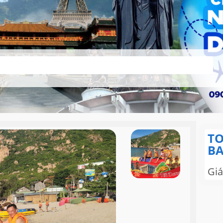
TO
BA
Giá