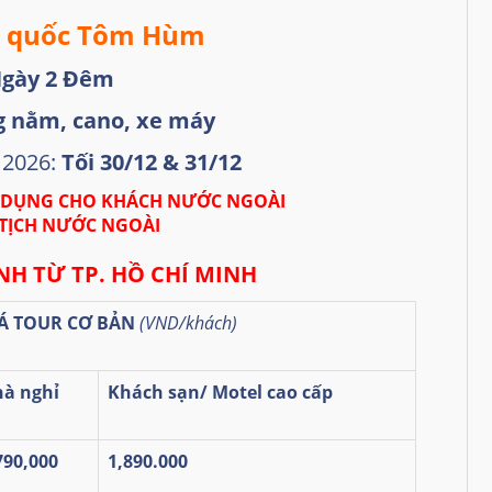
 quốc Tôm Hùm
Ngày 2 Đêm
g nằm
,
c
ano, xe
máy
 2026:
Tối 30/12 & 31/12
 DỤNG CHO KHÁCH NƯỚC NGOÀI
TỊCH NƯỚC NGOÀI
NH TỪ TP. HỒ CHÍ MINH
Á TOUR CƠ BẢN
(VND/khách)
à nghỉ
Khách sạn/ Motel cao cấp
790,000
1,890.000