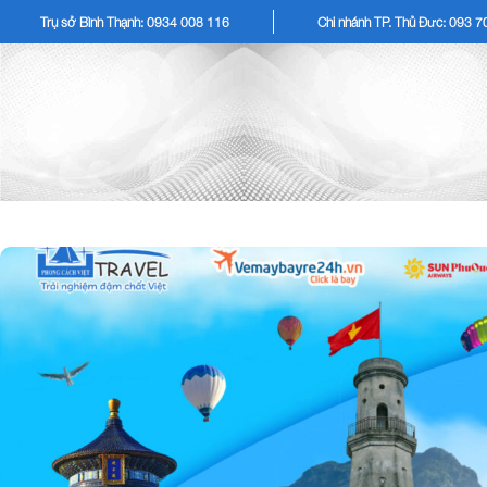
Trụ sở Bình Thạnh: 0934 008 116
Chi nhánh TP. Thủ Đức: 093 
TOUR KHÁCH LẺ
TOU