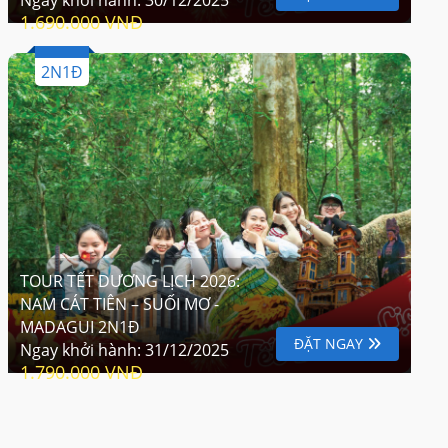
1.690.000 VNĐ
2N1Đ
TOUR TẾT DƯƠNG LỊCH 2026:
NAM CÁT TIÊN – SUỐI MƠ -
MADAGUI 2N1Đ
ĐẶT NGAY
Ngay khởi hành:
31/12/2025
1.790.000 VNĐ