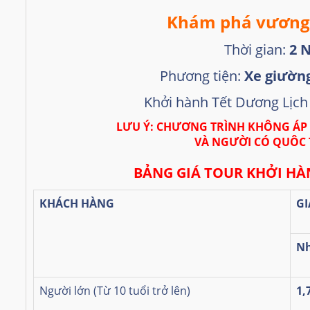
Khám phá
v
ương
Thời gian:
2 
Phương tiện:
Xe giườn
Khởi hành Tết Dương Lịch
LƯU Ý: CHƯƠNG TRÌNH KHÔNG ÁP
VÀ NGƯỜI CÓ QUÔC 
BẢNG GIÁ TOUR KHỞI HÀ
KHÁCH HÀNG
GI
Nh
Người lớn (Từ 10 tuổi trở lên)
1,