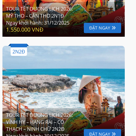
TOUR TẾT DƯƠNG LỊCH 2026:
MỸ THO – CẦN THƠ 2N1Đ
Ngay khởi hành:
31/12/2025
ĐẶT NGAY
1.550.000 VNĐ
2N2Đ
TOUR TẾT DƯƠNG LỊCH 2026:
VĨNH HY – HANG RÁI – CỔ
THẠCH – NINH CHỮ 2N2Đ
ĐẶT NGAY
Ngay khởi hành:
30/12/2025