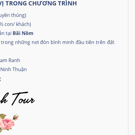
V
Ị
TRONG CH
ƯƠ
NG TR
Ì
NH
huyền thúng)
½ con/ khách)
ản tại
Bãi Nồm
t trong những nơi đón bình minh đầu tiên trên đất
 Cam Ranh
m
Ninh Thuận
g