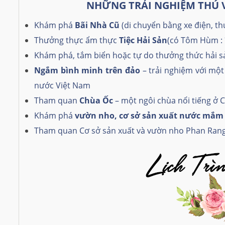
NH
Ữ
NG TR
Ả
I NGHI
Ệ
M TH
Ú
Khám phá
Bãi Nhà Cũ
(di chuyển bằng xe điện, t
Thưởng thực ẩm thực
Tiệc Hải Sản
(có Tôm Hùm : 
Khám phá, tắm biển hoặc tự do thưởng thức hải s
Ngắm bình minh trên đảo
– trải nghiệm với mộ
nước Việt Nam
Tham quan
Chùa Ốc
– một ngôi chùa nổi tiếng ở
Khám phá
vườn nho, cơ sở sản xuất nước mắ
Tham quan Cơ sở sản xuất và vườn nho Phan Ran