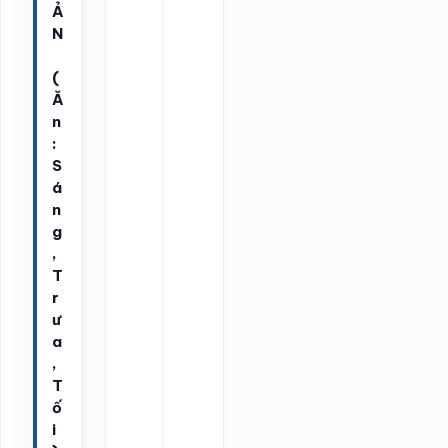
Ả
N
(
Ă
n
:
S
á
n
g
,
T
r
ư
a
,
T
ố
i