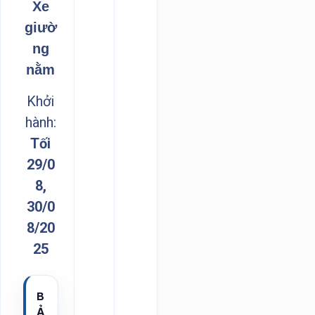
Xe
giườ
ng
nằm
Khởi
hành:
Tối
29/0
8,
30/0
8/20
25
B
Ả