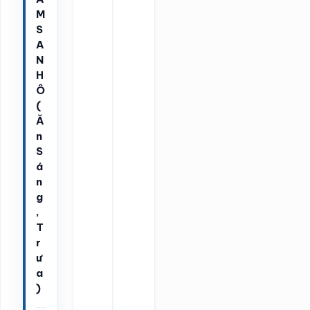
M
S
A
N
H
Ô
(
Ă
n
S
á
n
g
,
T
r
ư
a
)