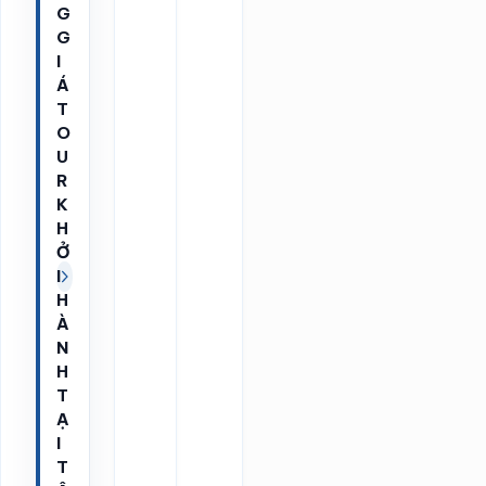
G
G
I
Á
T
O
U
R
K
H
Ở
I
H
À
N
H
T
Ạ
I
T