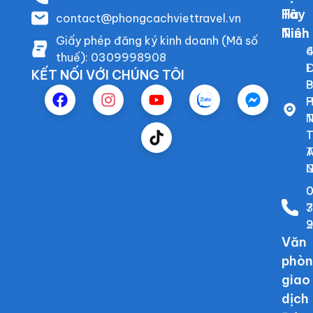
Tây
Hà
contact@phongcachviettravel.vn
Ninh
Tiên
Giấy phép đăng ký kinh doanh (Mã số
6
4
thuế): 0309998908
Đ
L
KẾT NỐI VỚI CHÚNG TÔI
B
P
P
N
T
T
T
T
N
G
2
Văn
phò
giao
dịch