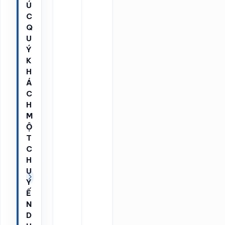
Ú
C
Q
U
Ý
K
H
Á
C
H
M
Ộ
T
C
H
U
Y
Ế
N
D