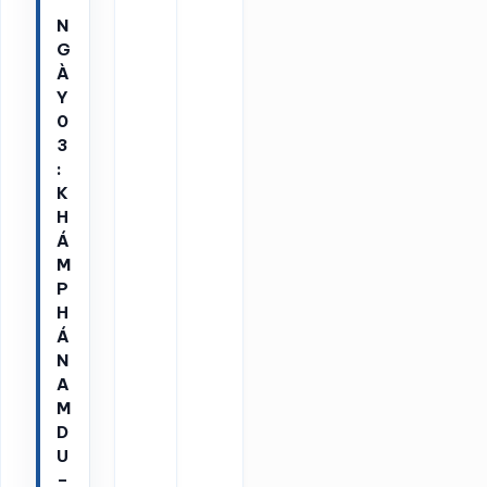
N
G
À
Y
0
3
:
K
H
Á
M
P
H
Á
N
A
M
D
U
–