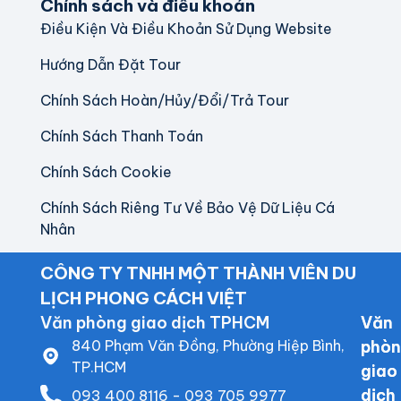
Chính sách và điều khoản
Điều Kiện Và Điều Khoản Sử Dụng Website
Hướng Dẫn Đặt Tour
Chính Sách Hoàn/Hủy/Đổi/Trả Tour
Chính Sách Thanh Toán
Chính Sách Cookie
Chính Sách Riêng Tư Về Bảo Vệ Dữ Liệu Cá
Nhân
CÔNG TY TNHH MỘT THÀNH VIÊN DU
LỊCH PHONG CÁCH VIỆT
Văn phòng giao dịch TPHCM
Văn
Văn
840 Phạm Văn Đồng, Phường Hiệp Bình,
phò
phò
TP.HCM
giao
giao
dịch
dịch
093 400 8116 - 093 705 9977