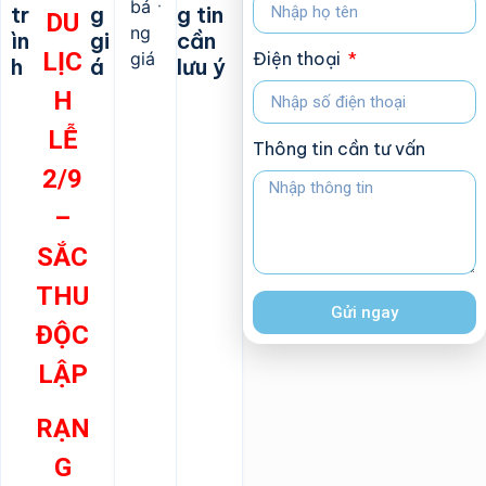
bả
tr
g
g tin
DU
ng
ìn
gi
cần
LỊC
giá
Điện thoại
h
á
lưu ý
H
LỄ
Thông tin cần tư vấn
2/9
–
SẮC
THU
Gửi ngay
ĐỘC
LẬP
RẠN
G