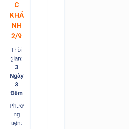
C
KHÁ
NH
2/9
Thời
gian:
3
Ngày
3
Đêm
Phươ
ng
tiện: