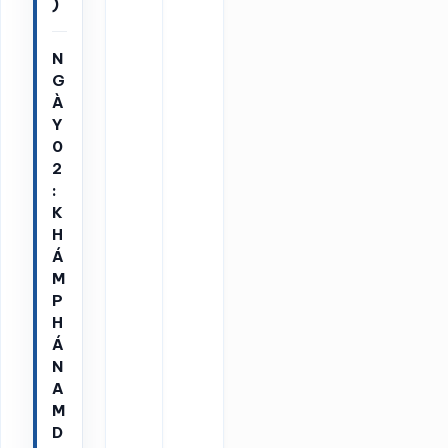
)
N
G
À
Y
0
2
:
K
H
Á
M
P
H
Á
N
A
M
D