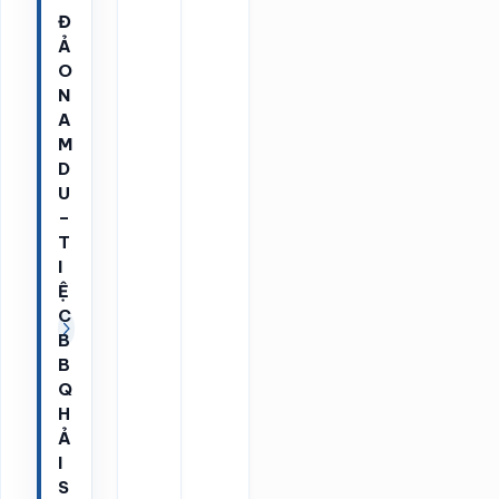
Đ
Ả
O
N
A
M
D
U
–
T
I
Ệ
C
B
B
Q
H
Ả
I
S