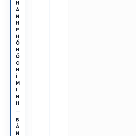
H
À
N
H
P
H
Ố
H
Ồ
C
H
Í
M
I
N
H
B
Ả
N