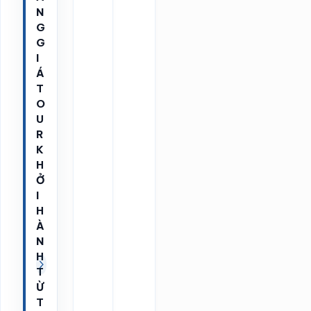
N
G
G
I
Á
T
O
U
R
K
H
Ở
I
H
À
N
H
T
Ừ
T