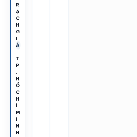
R
Ạ
C
H
G
I
Á
–
T
P
.
H
Ồ
C
H
Í
M
I
N
H