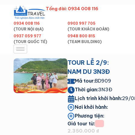
Tổng đài: 0934 008 116
0934 008 116
0903 997 705
(TOUR NỘI ĐỊA)
(TOUR KHÁCH ĐOÀN)
0937 059 977
0948 800 815
(TOUR QUỐC TẾ)
Trang chủ
/
Tp. Hồ Chí Minh
(TEAM BUILDING)
/ TOUR LỄ 2/9:
NAM DU 3N3Đ
TOUR LỄ 2/9:
NAM DU 3N3Đ
Mã tour:
BD909
Thời gian:
3N3Đ
Lịch trình khởi hành:
29/0
Nơi khởi hành:
Phương tiện:
Giá tour từ:
2.350.000
₫