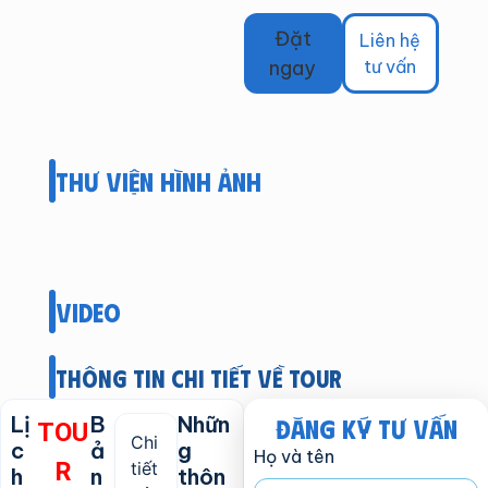
Đặt
Liên hệ
ngay
tư vấn
thư viện hình ảnh
Video
thông tin chi tiết về tour
Lị
B
Nhữn
Đăng ký tư vấn
TOU
Chi
c
ả
g
Họ và tên
R
tiết
h
n
thôn