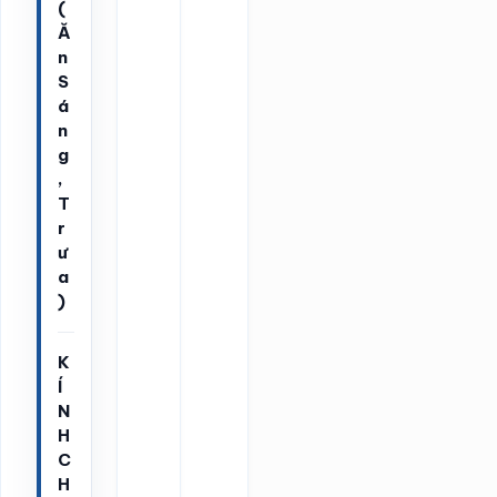
(
Ă
n
S
á
n
g
,
T
r
ư
a
)
K
Í
N
H
C
H