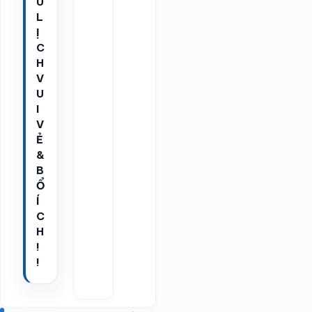
U
L
Ị
C
H
V
U
I
V
Ẻ
&
B
Ổ
Í
C
H
!
!