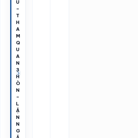
U
–
T
H
A
M
Q
U
A
N
3
H
Ò
N
–
L
Ặ
N
N
G
Ă