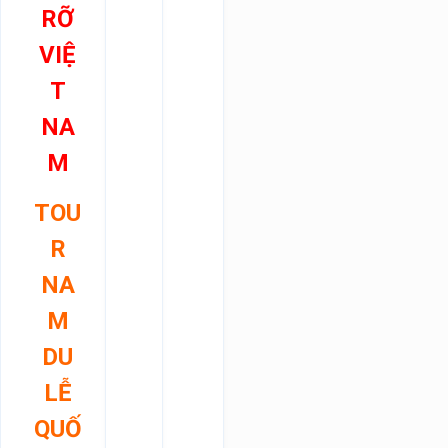
RỠ
VIỆ
T
NA
M
TOU
R
NA
M
DU
LỄ
QUỐ