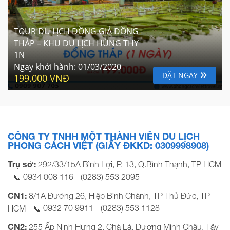
TOUR DU LỊCH ĐỒNG GIÁ ĐỒNG
THÁP – KHU DU LỊCH HÙNG THY
1N
Ngay khởi hành:
01/03/2020
ĐẶT NGAY
199.000 VNĐ
CÔNG TY TNHH MỘT THÀNH VIÊN DU LỊCH
PHONG CÁCH VIỆT (GIẤY ĐKKD: 0309998908)
Trụ sở:
292/33/15A Bình Lợi, P. 13, Q.Bình Thạnh, TP HCM
0934 008 116
(0283) 553 2095
- 📞
-
CN1:
8/1A Đường 26, Hiệp Bình Chánh, TP Thủ Đức, TP
0932 70 9911
(0283) 553 1128
HCM - 📞
-
CN2:
255 Ấp Ninh Hưng 2, Chà Là, Dương Minh Châu, Tây