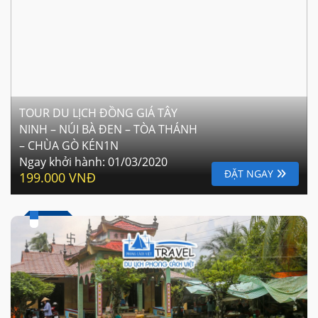
TOUR DU LỊCH ĐỒNG GIÁ TÂY
NINH – NÚI BÀ ĐEN – TÒA THÁNH
– CHÙA GÒ KÉN1N
Ngay khởi hành:
01/03/2020
ĐẶT NGAY
199.000 VNĐ