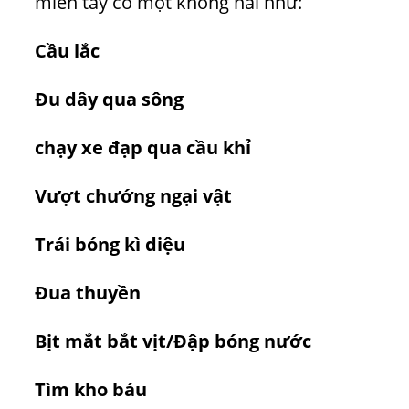
miền tây có một không hai như:
Cầu lắc
Đu dây qua sông
chạy xe đạp qua cầu khỉ
Vượt chướng ngại vật
Trái bóng kì diệu
Đua thuyền
Bịt mắt bắt vịt/Đập bóng nước
Tìm kho báu