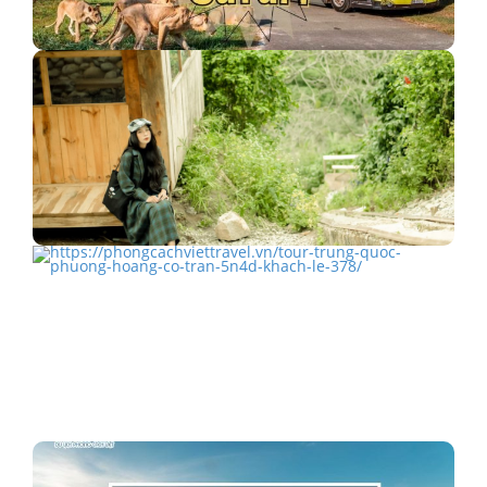
Mỹ Quỳnh Safari - Sở thú đầu tiên tại Long An
Check-in Vườn cổ tích Tulu Tula Đà Lạt triệu like
TOUR TRUNG QUỐC PHƯỢNG HOÀNG CỔ TRẤN
5N4Đ KHÁCH LẺ