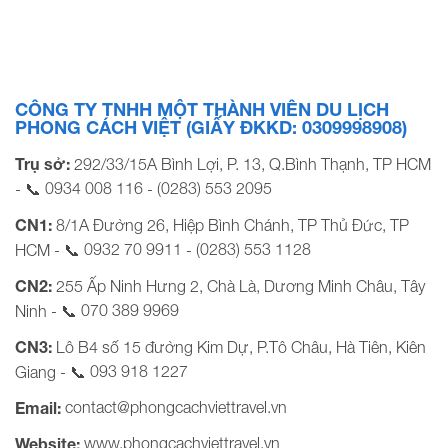
TOUR BUỐN MÊ THUỘT HỒ LAK CƯỠI VOI 3N3Đ TẾT
DƯƠNG…
CÔNG TY TNHH MỘT THÀNH VIÊN DU LỊCH
PHONG CÁCH VIỆT (GIẤY ĐKKD: 0309998908)
Trụ sở:
292/33/15A Bình Lợi, P. 13, Q.Bình Thạnh, TP HCM
0934 008 116
(0283) 553 2095
- 📞
-
CN1:
8/1A Đường 26, Hiệp Bình Chánh, TP Thủ Đức, TP
0932 70 9911
(0283) 553 1128
HCM - 📞
-
CN2:
255 Ấp Ninh Hưng 2, Chà Là, Dương Minh Châu, Tây
070 389 9969
Ninh - 📞
CN3:
Lô B4 số 15 đường Kim Dự, P.Tô Châu, Hà Tiên, Kiên
093 918 1227
Giang - 📞
contact@phongcachviettravel.vn
Email:
www.phongcachviettravel.vn
Website: