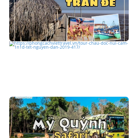
Trần Đề - Điểm du lịch độc đáo ở Sóc Trăng
TOUR CHÂU ĐỐC NÚI CẤM 1N1Đ TẾT NGUYÊN ĐÁN
2019