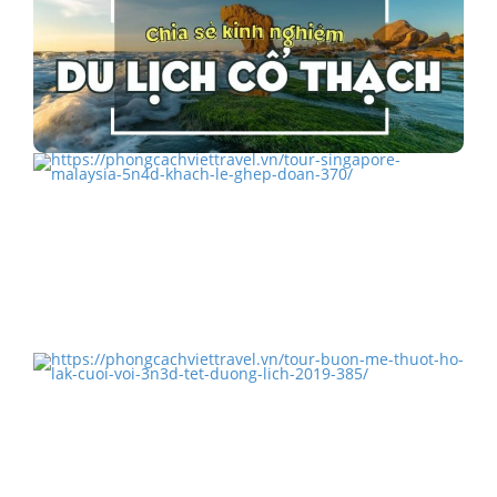
Cổ Thạch - Bãi biển đa sắc màu của Ninh Thuận
TOUR SINGAPORE – MALAYSIA 5N4Đ KHÁCH LẺ
GHÉP ĐOÀN