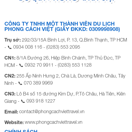
Nhân viên hành chính - nhân sự
CÔNG TY TNHH MỘT THÀNH VIÊN DU LỊCH
PHONG CÁCH VIỆT (GIẤY ĐKKD: 0309998908)
Trụ sở:
292/33/15A Bình Lợi, P. 13, Q.Bình Thạnh, TP HCM
0934 008 116
(0283) 553 2095
- 📞
-
CN1:
8/1A Đường 26, Hiệp Bình Chánh, TP Thủ Đức, TP
0932 70 9911
(0283) 553 1128
HCM - 📞
-
CN2:
255 Ấp Ninh Hưng 2, Chà Là, Dương Minh Châu, Tây
070 389 9969
Ninh - 📞
CN3:
Lô B4 số 15 đường Kim Dự, P.Tô Châu, Hà Tiên, Kiên
093 918 1227
Giang - 📞
contact@phongcachviettravel.vn
Email:
www.phongcachviettravel.vn
Website:
CHÍNH SÁCH