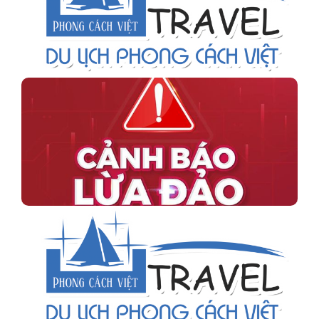
Nhân viên dịch vụ vé máy bay & VISA
CẢNH BÁO LỪA ĐẢO GIẢ MẠO