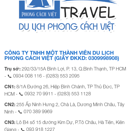
Nhân viên kinh doanh khách đoàn
CÔNG TY TNHH MỘT THÀNH VIÊN DU LỊCH
PHONG CÁCH VIỆT (GIẤY ĐKKD: 0309998908)
Trụ sở:
292/33/15A Bình Lợi, P. 13, Q.Bình Thạnh, TP HCM
0934 008 116
(0283) 553 2095
- 📞
-
CN1:
8/1A Đường 26, Hiệp Bình Chánh, TP Thủ Đức, TP
0932 70 9911
(0283) 553 1128
HCM - 📞
-
CN2:
255 Ấp Ninh Hưng 2, Chà Là, Dương Minh Châu, Tây
070 389 9969
Ninh - 📞
CN3:
Lô B4 số 15 đường Kim Dự, P.Tô Châu, Hà Tiên, Kiên
093 918 1227
Giang - 📞