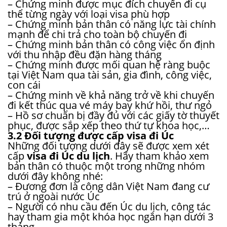
– Chứng minh được mục đích chuyến đi cụ
thể từng ngày với loại visa phù hợp
– Chứng minh bản thân có năng lực tài chính
mạnh để chi trả cho toàn bộ chuyến đi
– Chứng minh bản thân có công việc ổn định
với thu nhập đều đặn hàng tháng
– Chứng minh được mối quan hệ ràng buộc
tại Việt Nam qua tài sản, gia đình, công việc,
con cái
– Chứng minh về khả năng trở về khi chuyến
đi kết thúc qua vé máy bay khứ hồi, thư ngỏ
– Hồ sơ chuẩn bị đầy đủ với các giấy tờ thuyết
phục, được sắp xếp theo thứ tự khoa học,…
3.2 Đối tượng được cấp visa đi Úc
Những đối tượng dưới đây sẽ được xem xét
cấp
visa đi Úc du lịch
. Hãy tham khảo xem
bản thân có thuộc một trong những nhóm
dưới đây không nhé:
– Đương đơn là công dân Việt Nam đang cư
trú ở ngoài nước Úc
– Người có nhu cầu đến Úc du lịch, công tác
hay tham gia một khóa học ngắn hạn dưới 3
tháng