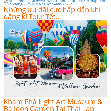
Những ưu đãi cực hấp dẫn khi
đăng kí Tour Tết…
Khám Phá Light Art Museum &
Balloon Garden Tại Thái Lan