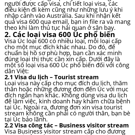
người được cấp visa, chi tiết loại visa, các
điều kiện đi kèm cũng như những lưu ý khi
nhập cảnh vào Australia. Sau khi nhận kết
quả visa 600 qua email, bạn in file ra và mang
theo khi làm thủ tục hải quan ở sân bay.
2. Các loại visa 600 Úc phổ biến
Visa Úc loại 600 có nhiều loại, mỗi loại cấp
cho một mục đích khác nhau. Do đó, để
chuẩn bị hồ sơ phù hợp, bạn cần xác minh
đúng loại thị thực cần xin cấp. Dưới đây là
một số loại visa 600 Úc phổ biến đối với công
dân Việt:
2.1 Visa du lịch – Tourist stream
Loại visa này cấp cho mục đích du lịch, thăm
thân hoặc những đương đơn đến Úc với mục
đích ngắn hạn khác. Không dùng visa du lịch
để làm việc, kinh doanh hay khám chữa bệnh
tại Úc. Ngoài ra, đương đơn xin visa tourist
stream không cần phải có người thân, bạn bè
tại Úc bảo lãnh.
2.2 Visa công tác – Business visitor stream
Visa Business visitor stream cấp cho đương