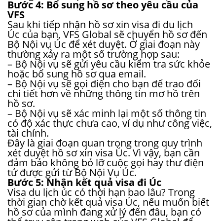
Bước 4: Bổ sung hồ sơ theo yêu cầu của
VFS
Sau khi tiếp nhận hồ sơ xin visa đi du lịch
Úc của bạn, VFS Global sẽ chuyển hồ sơ đến
Bộ Nội vụ Úc để xét duyệt. Ở giai đoạn này
thường xảy ra một số trường hợp sau:
– Bộ Nội vụ sẽ gửi yêu cầu kiểm tra sức khỏe
hoặc bổ sung hồ sơ qua email.
– Bộ Nội vụ sẽ gọi điện cho bạn để trao đổi
chi tiết hơn về những thông tin mơ hồ trên
hồ sơ.
– Bộ Nội vụ sẽ xác minh lại một số thông tin
có độ xác thực chưa cao, ví dụ như công việc,
tài chính.
Đây là giai đoạn quan trọng trong quy trình
xét duyệt hồ sơ xin visa Úc. Vì vậy, bạn cần
đảm bảo không bỏ lỡ cuộc gọi hay thư điện
tử được gửi từ Bộ Nội Vụ Úc.
Bước 5: Nhận kết quả visa đi Úc
Visa du lịch úc có thời hạn bao lâu? Trong
thời gian chờ kết quả visa Úc, nếu muốn biết
hồ sơ của mình đang xử lý đến đâu, bạn có