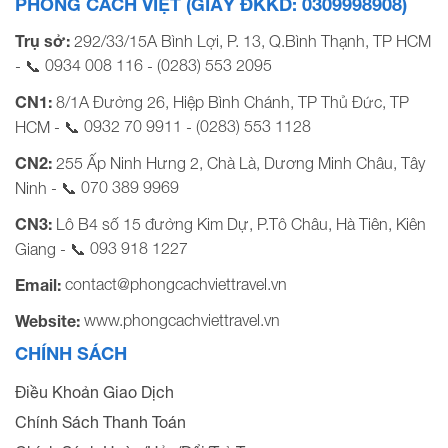
PHONG CÁCH VIỆT (GIẤY ĐKKD: 0309998908)
Trụ sở:
292/33/15A Bình Lợi, P. 13, Q.Bình Thạnh, TP HCM
0934 008 116
(0283) 553 2095
- 📞
-
CN1:
8/1A Đường 26, Hiệp Bình Chánh, TP Thủ Đức, TP
0932 70 9911
(0283) 553 1128
HCM - 📞
-
CN2:
255 Ấp Ninh Hưng 2, Chà Là, Dương Minh Châu, Tây
070 389 9969
Ninh - 📞
CN3:
Lô B4 số 15 đường Kim Dự, P.Tô Châu, Hà Tiên, Kiên
093 918 1227
Giang - 📞
contact@phongcachviettravel.vn
Email:
www.phongcachviettravel.vn
Website:
CHÍNH SÁCH
Điều Khoản Giao Dịch
Chính Sách Thanh Toán