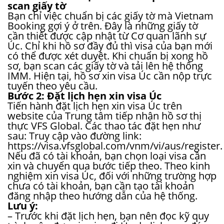
scan giấy tờ
Bạn chỉ việc chuẩn bị các giấy tờ mà Vietnam
Booking gợi ý ở trên. Đây là những giấy tờ
cần thiết được cập nhật từ Cơ quan lãnh sự
Úc. Chỉ khi hồ sơ đầy đủ thì visa của bạn mới
có thể được xét duyệt. Khi chuẩn bị xong hồ
sơ, bạn scan các giấy tờ và tải lên hệ thống
IMM. Hiện tại, hồ sơ xin visa Úc cần nộp trực
tuyến theo yêu cầu.
Bước 2: Đặt lịch hẹn xin visa Úc
Tiến hành đặt lịch hẹn xin visa Úc trên
website của Trung tâm tiếp nhận hồ sơ thị
thực VFS Global. Các thao tác đặt hẹn như
sau: Truy cập vào đường link:
https://visa.vfsglobal.com/vnm/vi/aus/register.
Nếu đã có tài khoản, bạn chọn loại visa cần
xin và chuyển qua bước tiếp theo. Theo kinh
nghiệm xin visa Úc, đối với những trường hợp
chưa có tài khoản, bạn cần tạo tài khoản
đăng nhập theo hướng dẫn của hệ thống.
Lưu ý:
– Trước khi đặt lịch hẹn, bạn nên đọc kỹ quy