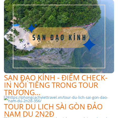
SẠN ĐẠO KÍNH - ĐIỂM CHECK-
IN NỔI TIẾNG TRONG TOUR
TRƯƠNG…
TOUR DU LICH SÀI GÒN ĐẢO
NAM DU 2N2Đ