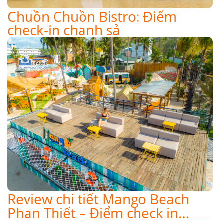
Chuồn Chuồn Bistro: Điểm
check-in chanh sả
Review chi tiết Mango Beach
Phan Thiết – Điểm check in…