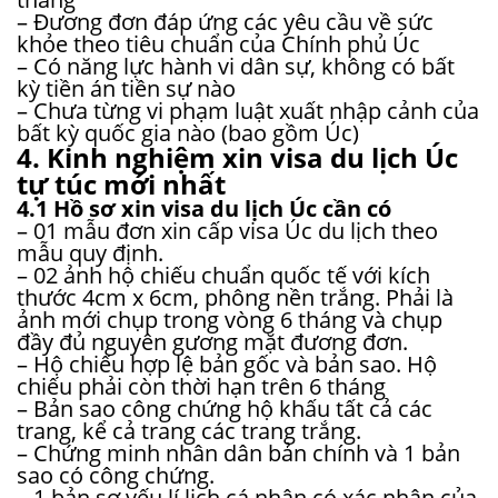
– Đương đơn đáp ứng các yêu cầu về sức
khỏe theo tiêu chuẩn của Chính phủ Úc
– Có năng lực hành vi dân sự, không có bất
kỳ tiền án tiền sự nào
– Chưa từng vi phạm luật xuất nhập cảnh của
bất kỳ quốc gia nào (bao gồm Úc)
4. Kinh nghiệm xin visa du lịch Úc
tự túc mới nhất
4.1 Hồ sơ xin visa du lịch Úc cần có
– 01 mẫu đơn xin cấp visa Úc du lịch theo
mẫu quy định.
– 02 ảnh hộ chiếu chuẩn quốc tế với kích
thước 4cm x 6cm, phông nền trắng. Phải là
ảnh mới chụp trong vòng 6 tháng và chụp
đầy đủ nguyên gương mặt đương đơn.
– Hộ chiếu hợp lệ bản gốc và bản sao. Hộ
chiếu phải còn thời hạn trên 6 tháng
– Bản sao công chứng hộ khấu tất cả các
trang, kể cả trang các trang trắng.
– Chứng minh nhân dân bản chính và 1 bản
sao có công chứng.
– 1 bản sơ yếu lí lịch cá nhân có xác nhận của