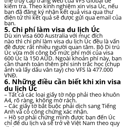
thể truy cập trang web của VFS Global để
kiểm tra. Theo kinh nghiệm xin visa Úc, nếu
bạn đã đăng ký nhận kết quả visa qua thư
điện tử thì kết quả sẽ được gửi qua email của
bạn.
5. Chi phí làm visa du lịch Úc
Dù xin visa 600 Australia với mục đích
nào thì chi phí làm visa du lịch Úc đều là vấn
đề được rất nhiều người quan tâm. Bộ Di trú
Úc vừa mới công bố mức phí mới của visa
600 Úc là 150 AUD. Ngoài khoản phí này, bạn
cần thanh toán thêm phí sinh trắc học (chụp
ảnh và lấy dấu vân tay) cho VFS là 477.000
VNĐ.
6. Những điều cần biết khi xin visa
du lịch Úc
– Tất cả các loại giấy tờ nộp phải theo khuôn
A4, rõ ràng, không mờ rách.
– Các giấy tờ bắt buộc phải dịch sang Tiếng
Anh và có công chứng xác nhận.
– Hồ sơ phải chứng minh được bạn đến Úc
chỉ để du lịch và sẽ trở về Việt Nam theo quy