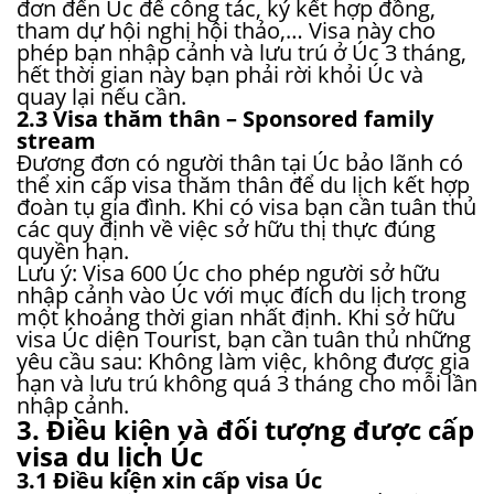
đơn đến Úc để công tác, ký kết hợp đồng,
tham dự hội nghị hội thảo,… Visa này cho
phép bạn nhập cảnh và lưu trú ở Úc 3 tháng,
hết thời gian này bạn phải rời khỏi Úc và
quay lại nếu cần.
2.3 Visa thăm thân – Sponsored family
stream
Đương đơn có người thân tại Úc bảo lãnh có
thể xin cấp visa thăm thân để du lịch kết hợp
đoàn tụ gia đình. Khi có visa bạn cần tuân thủ
các quy định về việc sở hữu thị thực đúng
quyền hạn.
Lưu ý: Visa 600 Úc cho phép người sở hữu
nhập cảnh vào Úc với mục đích du lịch trong
một khoảng thời gian nhất định. Khi sở hữu
visa Úc diện Tourist, bạn cần tuân thủ những
yêu cầu sau: Không làm việc, không được gia
hạn và lưu trú không quá 3 tháng cho mỗi lần
nhập cảnh.
3. Điều kiện và đối tượng được cấp
visa du lịch Úc
3.1 Điều kiện xin cấp visa Úc