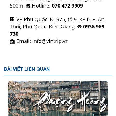
500m. ☎️ Hotline:
070 472 9909
🏢 VP Phú Quốc: ĐT975, tổ 9, KP 6, P. An
Thới, Phú Quốc, Kiên Giang. ☎️
0936 969
730
📩 Email:
Info@vintrip.vn
BÀI VIẾT LIÊN QUAN