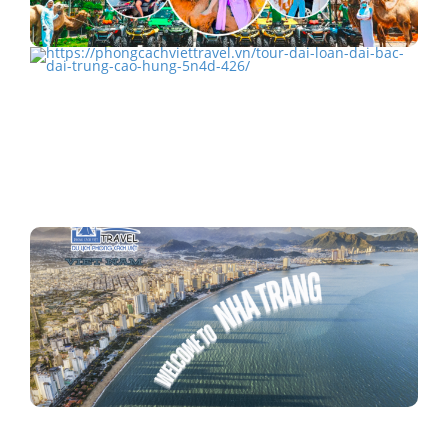
Check-in khu du lịch Bàu Trắng U&Me
TOUR ĐÀI LOAN – ĐÀI BẮC – ĐÀI TRUNG - CAO…
Nha Trang, Thiên Đường Biển Đảo Của Miền Trung Việt
Nam