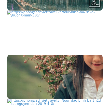
Check-in Phượng Hoàng Cổ Trấn ở Trung Quốc
TOUR BÌNH BA 2N2Đ GIƯỜNG NẰM
Top 5 điểm không thể bỏ lỡ khi du lịch Hà…