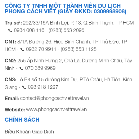
CÔNG TY TNHH MỘT THÀNH VIÊN DU LỊCH
PHONG CÁCH VIỆT (GIẤY ĐKKD: 0309998908)
Trụ sở:
292/33/15A Bình Lợi, P. 13, Q.Bình Thạnh, TP HCM
0934 008 116
(0283) 553 2095
- 📞
-
CN1:
8/1A Đường 26, Hiệp Bình Chánh, TP Thủ Đức, TP
0932 70 9911
(0283) 553 1128
HCM - 📞
-
CN2:
255 Ấp Ninh Hưng 2, Chà Là, Dương Minh Châu, Tây
070 389 9969
Ninh - 📞
CN3:
Lô B4 số 15 đường Kim Dự, P.Tô Châu, Hà Tiên, Kiên
093 918 1227
Giang - 📞
contact@phongcachviettravel.vn
Email:
www.phongcachviettravel.vn
Website:
CHÍNH SÁCH
Điều Khoản Giao Dịch