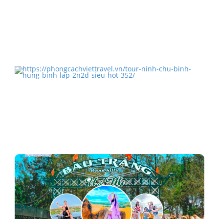
TOUR ĐẢO BÌNH BA 3N2Đ TẾT NGUYÊN ĐÁN 2019
TOUR NINH CHỮ BÌNH HƯNG BÌNH LẬP 2N2Đ SIÊU
HÓT