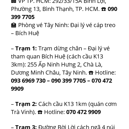
🏢 VP TP. HCM: 292/33/15A Bình Lợi,
Phường 13, Bình Thạnh, TP. HCM. ☎️
090
399 7705
🏫 Phòng vé Tây Ninh: Đại lý vé cáp treo
– Bích Huệ
–
Trạm 1:
Trạm dừng chân – Đại lý vé
tham quan Bích Huệ (cách cầu K13
3km): 255 Ấp Ninh Hưng 2, Chà Là,
Dương Minh Châu, Tây Ninh. ☎️ Hotline:
093 6969 730
–
090 399 7705
–
070 472
9909
–
Trạm 2:
Cách cầu K13 1km (quán cơm
Trà Vinh). ☎️ Hotline:
070 472 9909
–
Trạm 3:
Đường Bời Lời cách ngã 4 núi