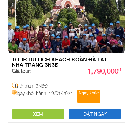
TOUR DU LỊCH KHÁCH ĐOÀN ĐÀ LẠT -
NHA TRANG 3N3Đ
1,790,000
đ
Giá tour:
Thời gian: 3N3Đ
Ngày khởi hành: 19/01/2021
Ngày khác
XEM
ĐẶT NGAY