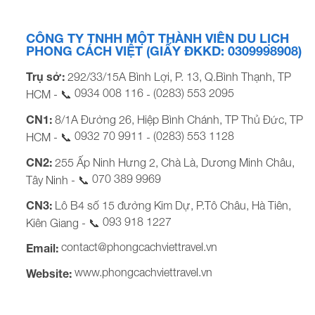
CÔNG TY TNHH MỘT THÀNH VIÊN DU LỊCH
PHONG CÁCH VIỆT (GIẤY ĐKKD: 0309998908)
Trụ sở:
292/33/15A Bình Lợi, P. 13, Q.Bình Thạnh, TP
0934 008 116
(0283) 553 2095
HCM - 📞
-
CN1:
8/1A Đường 26, Hiệp Bình Chánh, TP Thủ Đức, TP
0932 70 9911
(0283) 553 1128
HCM - 📞
-
CN2:
255 Ấp Ninh Hưng 2, Chà Là, Dương Minh Châu,
070 389 9969
Tây Ninh - 📞
CN3:
Lô B4 số 15 đường Kim Dự, P.Tô Châu, Hà Tiên,
093 918 1227
Kiên Giang - 📞
contact@phongcachviettravel.vn
Email:
www.phongcachviettravel.vn
Website: