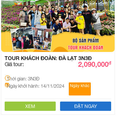
TOUR KHÁCH ĐOÀN: ĐÀ LẠT 3N3Đ
2,090,000
đ
Giá tour:
Thời gian: 3N3Đ
Ngày khởi hành: 14/11/2024
Ngày khác
XEM
ĐẶT NGAY