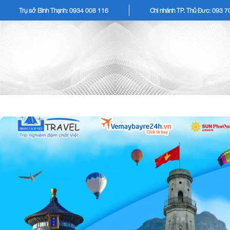
Trụ sở Bình Thạnh: 0934 008 116
Chi nhánh TP. Thủ Đức: 093 
TOUR KHÁCH LẺ
TOU