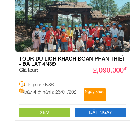
TOUR DU LỊCH KHÁCH ĐOÀN PHAN THIẾT
- ĐÀ LẠT 4N3Đ
2,090,000
đ
Giá tour:
Thời gian: 4N3Đ
Ngày khởi hành: 26/01/2021
Ngày khác
XEM
ĐẶT NGAY