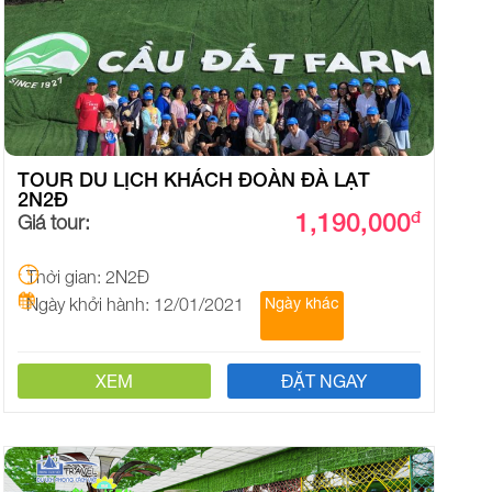
TOUR DU LỊCH KHÁCH ĐOÀN ĐÀ LẠT
2N2Đ
1,190,000
đ
Giá tour:
Thời gian: 2N2Đ
Ngày khởi hành: 12/01/2021
Ngày khác
XEM
ĐẶT NGAY