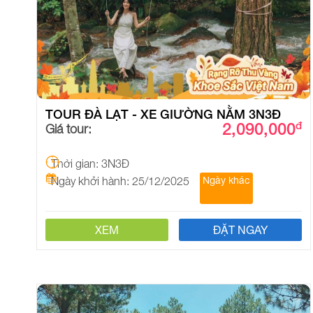
TOUR ĐÀ LẠT - XE GIƯỜNG NẰM 3N3Đ
2,090,000
đ
Giá tour:
Thời gian: 3N3Đ
Ngày khởi hành: 25/12/2025
Ngày khác
XEM
ĐẶT NGAY