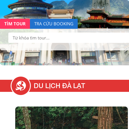
TÌM TOUR
TRA CỨU BOOKING
Tìm
kiếm:
DU LỊCH ĐÀ LẠT