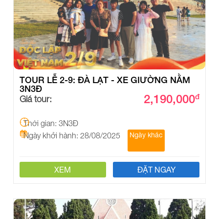
TOUR LỄ 2-9: ĐÀ LẠT - XE GIƯỜNG NẰM
3N3Đ
2,190,000
đ
Giá tour:
Thời gian: 3N3Đ
Ngày khởi hành: 28/08/2025
Ngày khác
XEM
ĐẶT NGAY