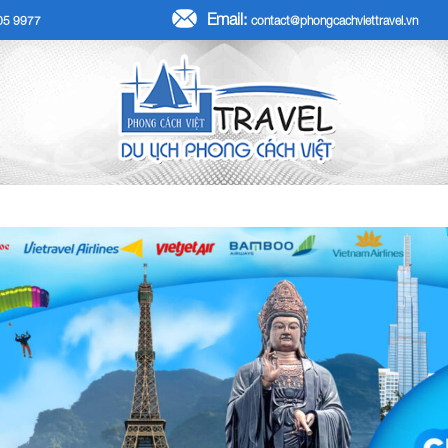
Email:
705 9977
contact@phongcachviettravel.vn
R TẾT DƯƠNG LỊCH 2026
TOUR KHÁCH ĐOÀN